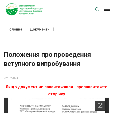
Skip
to
content
Головна
Документи
Положення про проведення
вступного випробування
Положення про проведення
вступного випробування
22/07/2024
Якщо документ не завантажився - презавантажте
сторінку