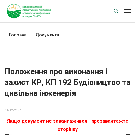
Skip
to
content
Головна
Документи
Положення про виконання і
захист КР, КП 192 Будівництво
та цивільна інженерія
Положення про виконання і
захист КР, КП 192 Будівництво та
цивільна інженерія
01/12/2024
Якщо документ не завантажився - презавантажте
сторінку