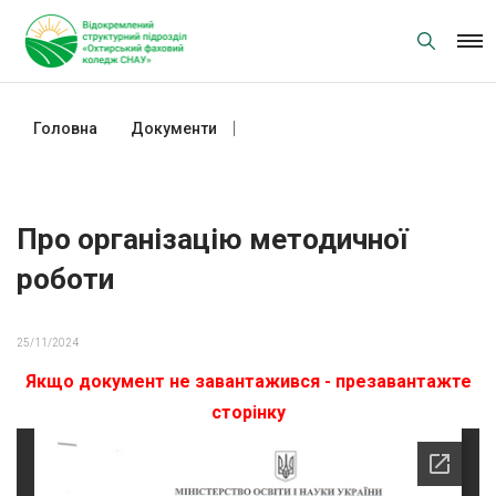
Skip
to
content
Головна
Документи
Про організацію методичної
роботи
Про організацію методичної
роботи
25/11/2024
Якщо документ не завантажився - презавантажте
сторінку