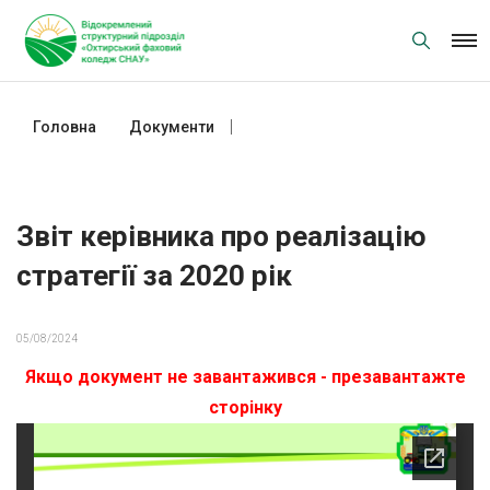
Skip
to
content
Головна
Документи
Звіт керівника про реалізацію
стратегії за 2020 рік
Звіт керівника про реалізацію
стратегії за 2020 рік
05/08/2024
Якщо документ не завантажився - презавантажте
сторінку