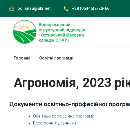
Skip
oc_snau@ukr.net
+38 (05446)2-20-66
to
content
Головна
Освітні програми
Агрономія, 2023 рік
Агрономія, 2023 рі
Документи освітньо-професійної прогр
Освітньо-професійна програма
Електронні підручники