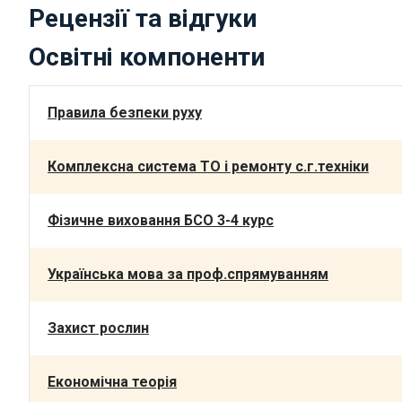
Рецензії та відгуки
Освітні компоненти
Правила безпеки руху
Комплексна система ТО і ремонту с.г.техніки
Фізичне виховання БСО 3-4 курс
Українська мова за проф.спрямуванням
Захист рослин
Економічна теорія