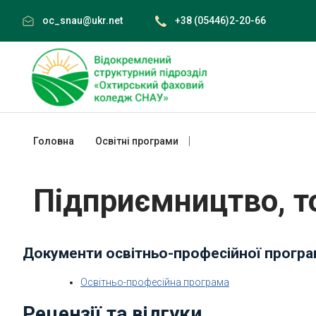
Skip
oc_snau@ukr.net
+38 (05446)2-20-66
to
content
Головна
Освітні програми
Підприємництво, торгівля та
Підприємництво, то
Документи освітньо-професійної прогр
Освітньо-професійна програма
Рецензії та відгуки