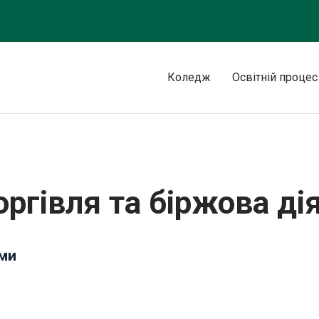
Коледж
Освітній процес
 біржова діяльність, 2019 рік
ргівля та біржова дія
ами