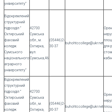
університету”
Відокремлений
структурний
підрозділ ”
42700
Орен
Охтирський
Сумська
неру
фаховий
обл., м.
(05446)2-
площ
buhohtccollege@ukr.net
коледж
Охтирка,
30-37
для 
Сумського
вул.
стом
національного
Сумська,46
кабі
аграрного
університету”
Відокремлений
структурний
підрозділ ”
42700
Орен
Охтирський
Сумська
неру
фаховий
обл., м.
(05446)2-
buhohtccollege@ukr.net
площ
коледж
Охтирка,
30-37