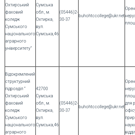
Охтирський
Сумська
Орен
фаховий
обл., м.
(05446)2-
buhohtccollege@ukr.net
неру
коледж
Охтирка,
30-37
площ
Сумського
вул.
національного
Сумська,46
аграрного
університету”
Відокремлений
структурний
Орен
підрозділ ”
42700
неру
Охтирський
Сумська
площ
фаховий
обл., м.
(05446)2-
для 
buhohtccollege@ukr.net
коледж
Охтирка,
30-37
офіс
Сумського
вул.
прир
національного
Сумська,46
наук
аграрного
відд