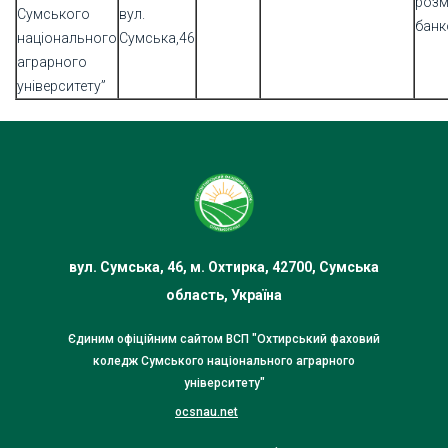
розм
Сумського
вул.
банк
національного
Сумська,46
аграрного
університету”
вул. Сумська, 46, м. Охтирка, 42700, Сумська
область, Україна
Єдиним офіційним сайтом ВСП "Охтирський фаховий
коледж Сумського національного аграрного
університету"
ocsnau.net