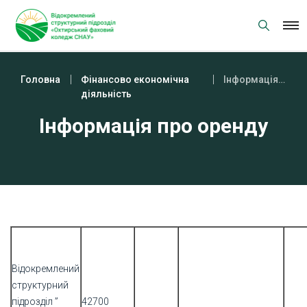
Skip
to
content
Головна
Фінансово економічна
Інформація про оренду
діяльність
Інформація про оренду
Відокремлений
структурний
підрозділ ”
42700