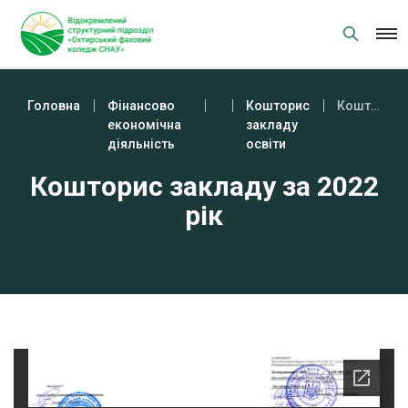
Skip
to
content
Головна
Фінансово
Кошторис
Кошторис закладу за 2022 рік
економічна
закладу
діяльність
освіти
Кошторис закладу за 2022
рік