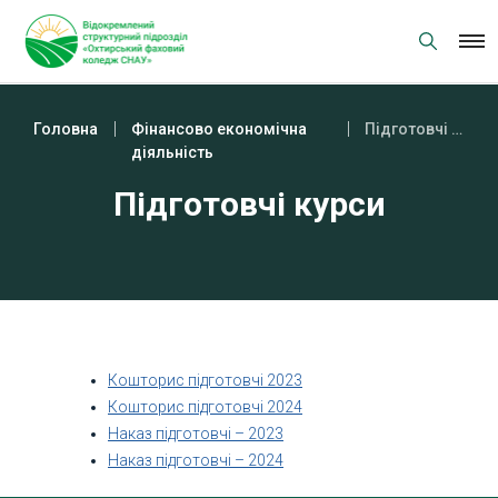
Skip
to
content
Головна
Фінансово економічна
Підготовчі курси
діяльність
Підготовчі курси
Кошторис підготовчі 2023
Кошторис підготовчі 2024
Наказ підготовчі – 2023
Наказ підготовчі – 2024