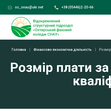
Skip
oc_snau@ukr.net
+38 (05446)2-20-66
to
content
Головна
Фінансово економічна діяльність
Розмір плати за
кваліф