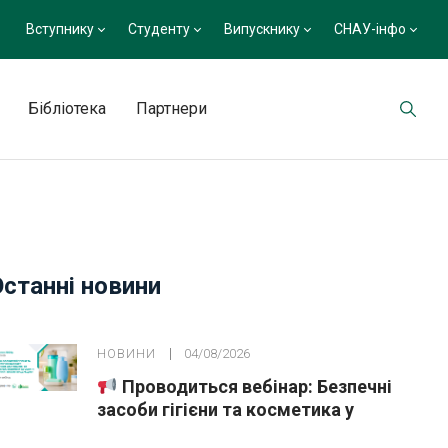
Вступнику
Студенту
Випускнику
СНАУ-інфо
Бібліотека
Партнери
но-психологічне
Останні новини
НОВИНИ
04/08/2026
Проводиться вебінар: Безпечні
засоби гігієни та косметика у
публічних закупівлях