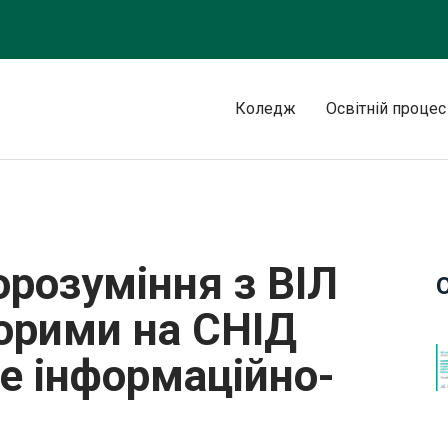
Коледж
Освітній процес
позитивними та хворими на СНІД людьми” проведене інформацій
орозуміння з ВІЛ
орими на СНІД
е інформаційно-