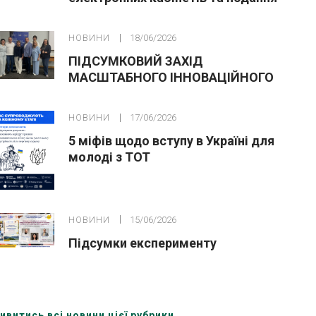
заяв до закладів ФПО на основі 9
класів
НОВИНИ
18/06/2026
ПІДСУМКОВИЙ ЗАХІД
МАСШТАБНОГО ІННОВАЦІЙНОГО
ОСВІТНЬОГО ПРОЄКТУ У ЛЬВОВІ
НОВИНИ
17/06/2026
5 міфів щодо вступу в Україні для
молоді з ТОТ
НОВИНИ
15/06/2026
Підсумки експерименту
ивитись всі новини цієї рубрики