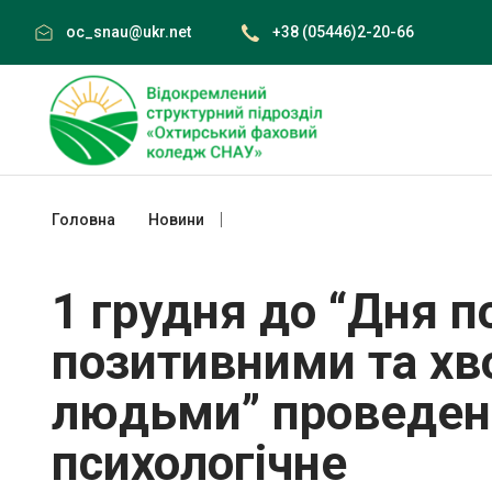
Skip
oc_snau@ukr.net
+38 (05446)2-20-66
to
content
Головна
Новини
1 грудня до “Дня порозуміння з ВІЛ 
1 грудня до “Дня п
позитивними та хв
людьми” проведен
психологічне