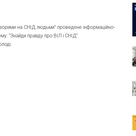
 хворими на СНІД людьми” проведене інформаційно-
ему: “Знайди правду про ВІЛ і СНІД”.
лоді.