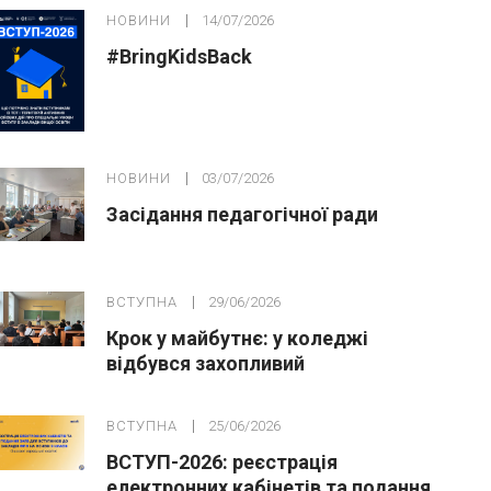
НОВИНИ
14/07/2026
#BringKidsBack
НОВИНИ
03/07/2026
Засідання педагогічної ради
ВСТУПНА
29/06/2026
Крок у майбутнє: у коледжі
відбувся захопливий
профорієнтаційний захід для
абітурієнтів
ВСТУПНА
25/06/2026
ВСТУП-2026: реєстрація
електронних кабінетів та подання