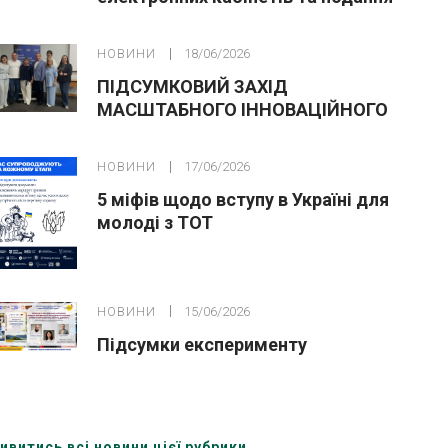
заяв до закладів ФПО на основі 9
класів
НОВИНИ
18/06/2026
ПІДСУМКОВИЙ ЗАХІД
МАСШТАБНОГО ІННОВАЦІЙНОГО
ОСВІТНЬОГО ПРОЄКТУ У ЛЬВОВІ
НОВИНИ
17/06/2026
5 міфів щодо вступу в Україні для
молоді з ТОТ
НОВИНИ
15/06/2026
Підсумки експерименту
ивитись всі новини цієї рубрики