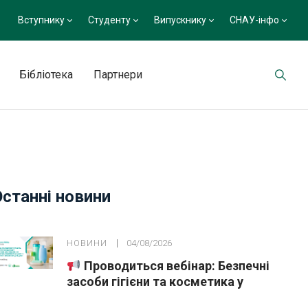
Вступнику
Студенту
Випускнику
СНАУ-інфо
Бібліотека
Партнери
Останні новини
НОВИНИ
04/08/2026
Проводиться вебінар: Безпечні
засоби гігієни та косметика у
публічних закупівлях