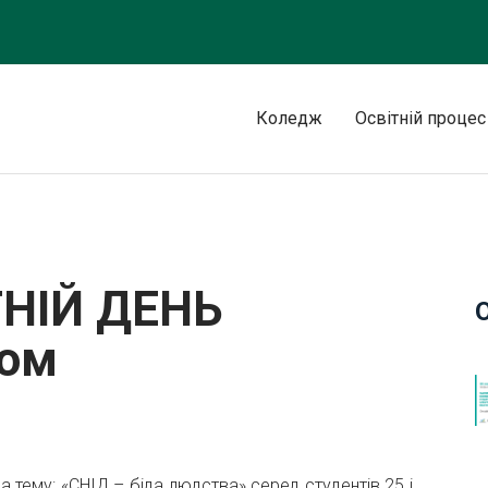
Коледж
Освітній процес
И ЗІ СНІДом
ТНІЙ ДЕНЬ
Дом
 тему: «СНІД – біда людства» серед студентів 25 і