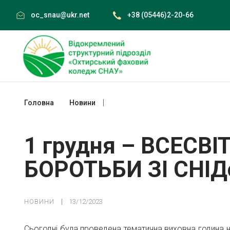
Skip
oc_snau@ukr.net
+38 (05446)2-20-66
to
content
Головна
Новини
1 грудня – ВСЕСВІТНІЙ ДЕНЬ БОРОТЬБ
1 грудня – ВСЕСВІ
БОРОТЬБИ ЗІ СНІ
НОВИНИ
13/12/2023
Сьогодні була проведена тематична виховна година на