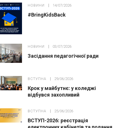
НОВИНИ
14/07/2026
#BringKidsBack
НОВИНИ
03/07/2026
Засідання педагогічної ради
ВСТУПНА
29/06/2026
Крок у майбутнє: у коледжі
відбувся захопливий
профорієнтаційний захід для
абітурієнтів
ВСТУПНА
25/06/2026
ВСТУП-2026: реєстрація
електронних кабінетів та подання