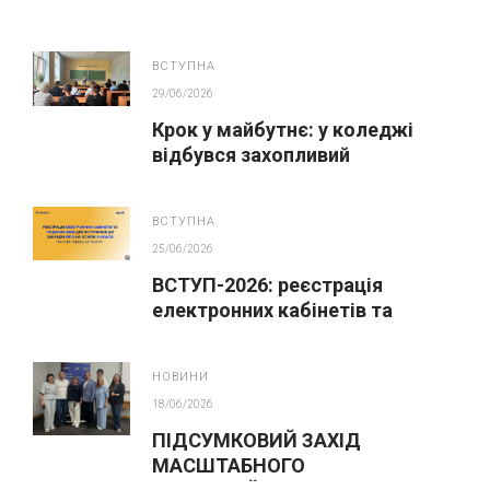
ВСТУПНА
29/06/2026
Крок у майбутнє: у коледжі
відбувся захопливий
профорієнтаційний захід для
абітурієнтів
ВСТУПНА
25/06/2026
ВСТУП-2026: реєстрація
електронних кабінетів та
подання заяв до закладів ФПО
на основі 9 класів
НОВИНИ
18/06/2026
ПІДСУМКОВИЙ ЗАХІД
МАСШТАБНОГО