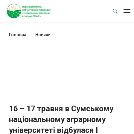
Skip
to
content
Головна
Новини
16 – 17 травня в Сумському
національному аграрному
університеті відбулася І
Всеукраїнська науково- практична
конференція «Організаційно-
економічні проблеми
післявоєнного відновлення
суб’єктів підприємництва в
Україні».
16 – 17 травня в Сумському
національному аграрному
університеті відбулася І