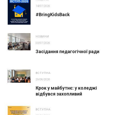
14/07/2026
#BringKidsBack
НОВИНИ
03/07/2026
Засідання педагогічної ради
ВСТУПНА
29/06/2026
Крок у майбутнє: у коледжі
відбувся захопливий
профорієнтаційний захід для
абітурієнтів
ВСТУПНА