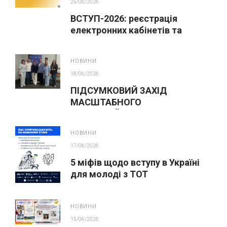
25/06/2026
ВСТУП-2026: реєстрація
електронних кабінетів та
подання заяв до закладів ФПО
на основі 9 класів
НОВИНИ
18/06/2026
ПІДСУМКОВИЙ ЗАХІД
МАСШТАБНОГО
ІННОВАЦІЙНОГО ОСВІТНЬОГО
ПРОЄКТУ У ЛЬВОВІ
НОВИНИ
17/06/2026
5 міфів щодо вступу в Україні
для молоді з ТОТ
НОВИНИ
15/06/2026