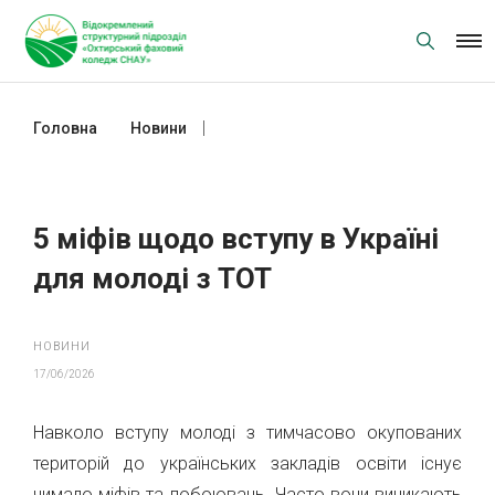
Skip
to
content
Головна
Новини
5 міфів щодо вступу в Україні для
молоді з ТОТ
5 міфів щодо вступу в Україні
для молоді з ТОТ
НОВИНИ
17/06/2026
Навколо вступу молоді з тимчасово окупованих
територій до українських закладів освіти існує
чимало міфів та побоювань. Часто вони виникають