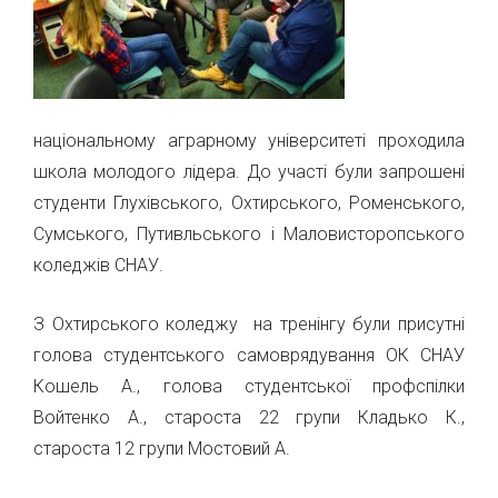
національному аграрному університеті проходила
школа молодого лідера. До участі були запрошені
студенти Глухiвського, Охтирського, Роменського,
Сумського, Путивльського і Маловисторопського
коледжiв СНАУ.
З Охтирського коледжу на тренінгу були присутні
голова студентського самоврядування ОК СНАУ
Кошель А., голова студентської профспілки
Войтенко А., староста 22 групи Кладько К.,
староста 12 групи Мостовий А.