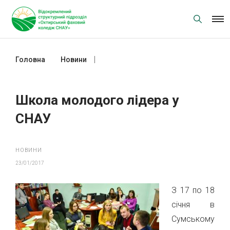
Skip
to
content
Головна
Новини
Школа молодого лідера у СНАУ
Школа молодого лідера у
СНАУ
НОВИНИ
23/01/2017
З 17 по 18
січня в
Сумському