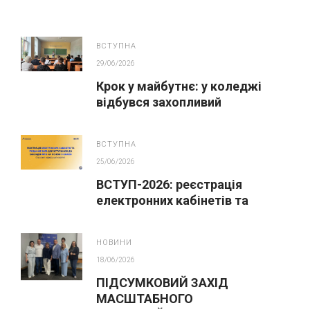
ВСТУПНА
29/06/2026
Крок у майбутнє: у коледжі
відбувся захопливий
профорієнтаційний захід для
абітурієнтів
ВСТУПНА
25/06/2026
ВСТУП-2026: реєстрація
електронних кабінетів та
подання заяв до закладів ФПО
на основі 9 класів
НОВИНИ
18/06/2026
ПІДСУМКОВИЙ ЗАХІД
МАСШТАБНОГО