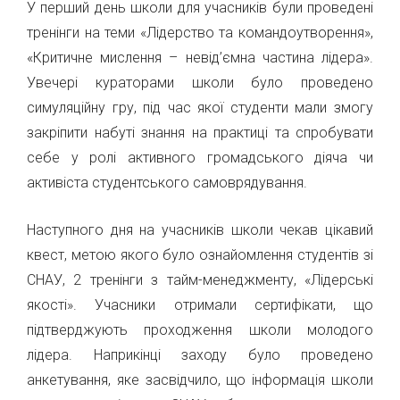
У перший день школи для учасників були проведені
тренінги на теми «Лідерство та командоутворення»,
«Критичне мислення – невід’ємна частина лідера».
Увечерi кураторами школи було проведено
симуляційну гру, під час якої студенти мали змогу
закріпити набуті знання на практиці та спробувати
себе у ролі активного громадського діяча чи
активіста студентського самоврядування.
Наступного дня на учасників школи чекав цікавий
квест, метою якого було ознайомлення студентів зі
СНАУ, 2 тренінги з тайм-менеджменту, «Лiдерськi
якостi». Учасники отримали сертифікати, що
підтверджують проходження школи молодого
лідера. Наприкінці заходу було проведено
анкетування, яке засвідчило, що інформація школи