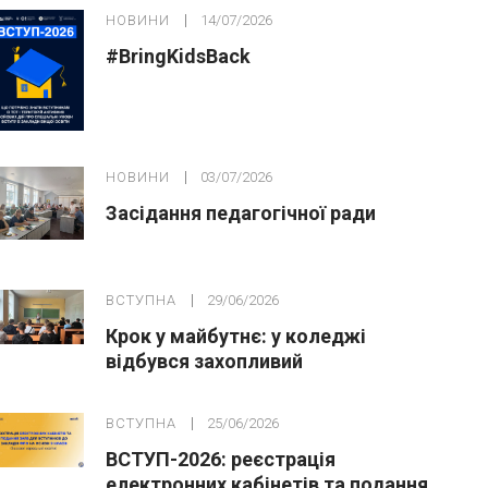
НОВИНИ
14/07/2026
#BringKidsBack
НОВИНИ
03/07/2026
Засідання педагогічної ради
ВСТУПНА
29/06/2026
Крок у майбутнє: у коледжі
відбувся захопливий
профорієнтаційний захід для
абітурієнтів
ВСТУПНА
25/06/2026
ВСТУП-2026: реєстрація
електронних кабінетів та подання