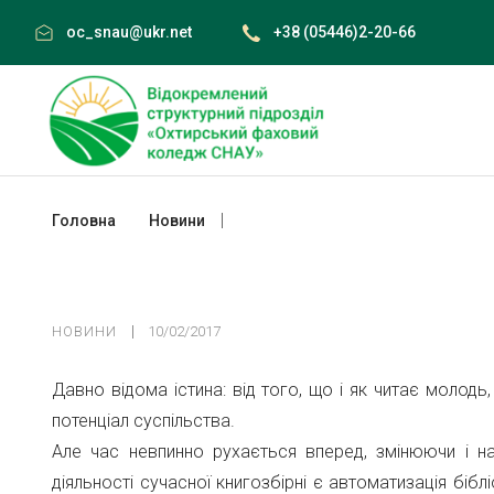
Skip
oc_snau@ukr.net
+38 (05446)2-20-66
to
content
Головна
Новини
НОВИНИ
10/02/2017
Давно відома істина: від того, що і як читає молодь
потенціал суспільства.
Але час невпинно рухається вперед, змінюючи і н
діяльності сучасної книгозбірні є автоматизація бібл