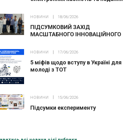
заяв до закладів ФПО на основі 9
класів
НОВИНИ
18/06/2026
ПІДСУМКОВИЙ ЗАХІД
МАСШТАБНОГО ІННОВАЦІЙНОГО
ОСВІТНЬОГО ПРОЄКТУ У ЛЬВОВІ
НОВИНИ
17/06/2026
5 міфів щодо вступу в Україні для
молоді з ТОТ
НОВИНИ
15/06/2026
Підсумки експерименту
ивитись всі новини цієї рубрики