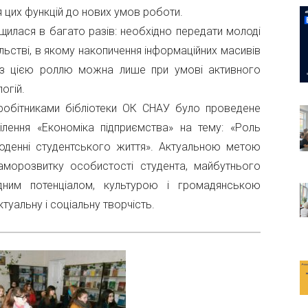
я цих функцій до нових умов роботи.
вищилася в багато разів: необхідно передати молоді
спільстві, в якому накопичення інформаційних масивів
 з цією роллю можна лише при умові активного
огій.
робітниками бібліотеки ОК СНАУ було проведене
ділення «Економіка підприємства» на тему: «Роль
годенні студентського життя». Актуальною метою
аморозвитку особистості студента, майбутнього
лядним потенціалом, культурою і громадянською
туальну і соціальну творчість.