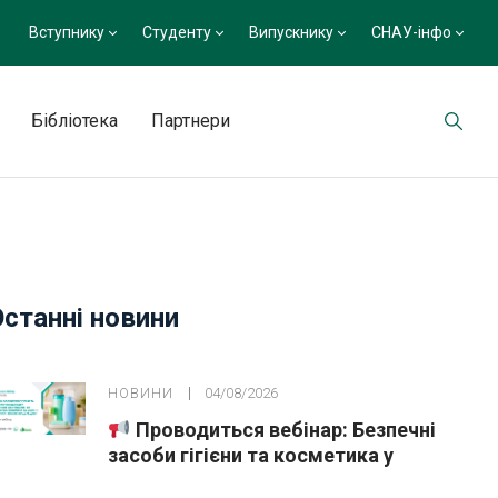
Вступнику
Студенту
Випускнику
СНАУ-інфо
Бібліотека
Партнери
Останні новини
НОВИНИ
04/08/2026
Проводиться вебінар: Безпечні
засоби гігієни та косметика у
публічних закупівлях