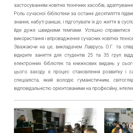
застосуванням новітніх технічних засобів, адаптуванн
Роль сучасної бібліотеки за останні десятиліття під
знання, набуті раніше, і підготувати їх до життя в су
йде дуже швидкими темпами. Успішно справитися
використання і впровадження сучасних новітніх технол
Зважаючи на це, викладачем Лаврусь О.Г. та спів
відкрите заняття для студентів 25 та 35 груп від
електронних бібліотек та книжкових видань у сьо
цього заходу є процес становлення розвитку і с
спеціаліста, який володіє гуманістичним, світог
відповідальністю орієнтованими на професійну, інтелек