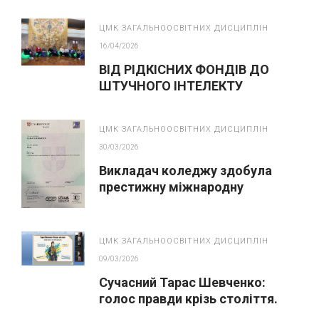
викладачів хімії, біології та
екології
ЦМК ЗАГАЛЬНООСВІТНИХ ДИСЦИПЛІН
16/04/2026
ВІД РІДКІСНИХ ФОНДІВ ДО
ШТУЧНОГО ІНТЕЛЕКТУ
ЦМК ЗАГАЛЬНООСВІТНИХ ДИСЦИПЛІН
30/03/2026
Викладач коледжу здобула
престижну міжнародну
кваліфікацію Cambridge CELTA
ЦМК ЗАГАЛЬНООСВІТНИХ ДИСЦИПЛІН
09/03/2026
Сучасний Тарас Шевченко:
голос правди крізь століття.