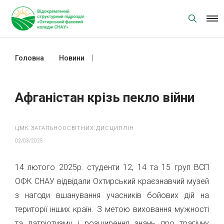
Skip
to
content
Головна
Новини
Афганістан крізь пекло війни
Афганістан крізь пекло війни
ЦМК ЗАГАЛЬНООСВІТНИХ ДИСЦИПЛІН
02/03/2025
14 лютого 2025р. студенти 12, 14 та 15 груп ВСП
ОФК СНАУ відвідали Охтирський краєзнавчий музей
з нагоди вшанування учасників бойових дій на
території інших країн. З метою виховання мужності
та патріотизму і розширення знань про трагічну