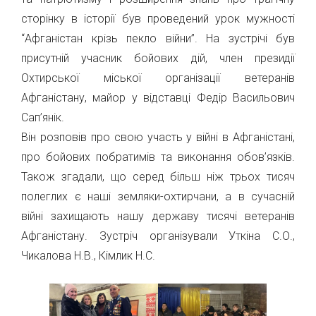
сторінку в історії був проведений урок мужності
“Афганістан крізь пекло війни”. На зустрічі був
присутній учасник бойових дій, член президії
Охтирської міської організації ветеранів
Афганістану, майор у відставці Федір Васильович
Сап’янік.
Він розповів про свою участь у війні в Афганістані,
про бойових побратимів та виконання обов’язків.
Також згадали, що серед більш ніж трьох тисяч
полеглих є наші земляки-охтирчани, а в сучасній
війні захищають нашу державу тисячі ветеранів
Афганістану. Зустріч організували Уткіна С.О.,
Чикалова Н.В., Кімлик Н.С.