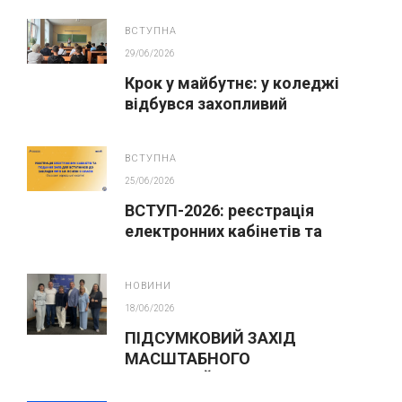
ВСТУПНА
29/06/2026
Крок у майбутнє: у коледжі
відбувся захопливий
профорієнтаційний захід для
абітурієнтів
ВСТУПНА
25/06/2026
ВСТУП-2026: реєстрація
електронних кабінетів та
подання заяв до закладів ФПО
на основі 9 класів
НОВИНИ
18/06/2026
ПІДСУМКОВИЙ ЗАХІД
МАСШТАБНОГО
ІННОВАЦІЙНОГО ОСВІТНЬОГО
ПРОЄКТУ У ЛЬВОВІ