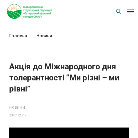
Skip
to
content
Головна
Новини
Акція до Міжнародного дня
толерантності “Ми різні – ми рівні”
Акція до Міжнародного дня
толерантності “Ми різні – ми
рівні”
НОВИНИ
23/11/2017