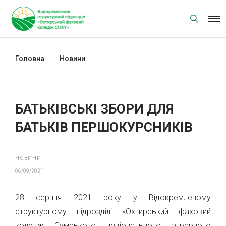
Skip
to
content
Головна
Новини
БАТЬКІВСЬКІ ЗБОРИ ДЛЯ БАТЬКІВ
ПЕРШОКУРСНИКІВ
БАТЬКІВСЬКІ ЗБОРИ ДЛЯ
БАТЬКІВ ПЕРШОКУРСНИКІВ
НОВИНИ
06/09/2021
28 серпня 2021 року у Відокремленому
структурному підрозділі «Охтирський фаховий
коледж Сумського національного аграрного