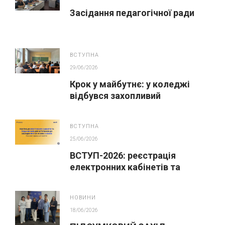
Засідання педагогічної ради
ВСТУПНА
29/06/2026
Крок у майбутнє: у коледжі
відбувся захопливий
профорієнтаційний захід для
абітурієнтів
ВСТУПНА
25/06/2026
ВСТУП-2026: реєстрація
електронних кабінетів та
подання заяв до закладів ФПО
на основі 9 класів
НОВИНИ
18/06/2026