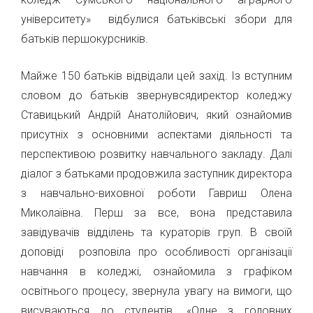
університету» відбулися батьківські збори для
батьків першокурсників.
Майже 150 батьків відвідали цей захід. Із вступним
словом до батьків звернувсядиректор коледжу
Ставицький Андрій Анатолійович, який ознайомив
присутніх з основними аспектами діяльності та
перспективою розвитку навчального закладу. Далі
діалог з батьками продовжила заступник директора
з навчально-виховної роботи Гавриш Олена
Миколаївна. Перш за все, вона представила
завідувачів відділень та кураторів груп. В своїй
доповіді розповіла про особливості організації
навчання в коледжі, ознайомила з графіком
освітнього процесу, звернула увагу на вимоги, що
висуваються до студентів. «Одне з головних