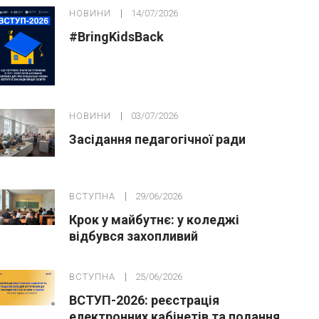
НОВИНИ
14/07/2026
#BringKidsBack
НОВИНИ
03/07/2026
Засідання педагогічної ради
ВСТУПНА
29/06/2026
Крок у майбутнє: у коледжі
відбувся захопливий
профорієнтаційний захід для
абітурієнтів
ВСТУПНА
25/06/2026
ВСТУП-2026: реєстрація
електронних кабінетів та подання