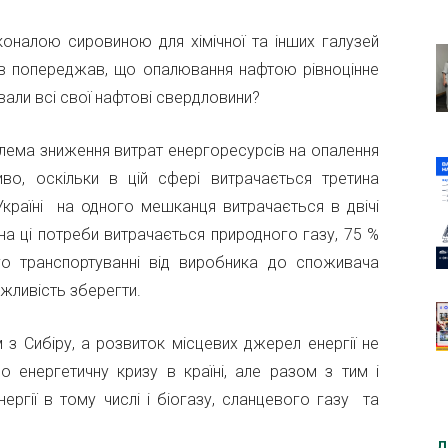
коналою сировиною для хімічної та інших галузей
єв попереджав, що опалювання нафтою рівноцінне
ли всі свої нафтові свердловини?
блема зниження витрат енергоресурсів на опалення
во, оскільки в цій сфері витрачається третина
країні на одного мешканця витрачається в двічі
на ці потреби витрачається природного газу, 75 %
ого транспортуванні від виробника до споживача
ожливість зберегти.
з Сибіру, а розвиток місцевих джерел енергії не
 енергетичну кризу в країні, але разом з тим і
ргії в тому числі і біогазу, сланцевого газу та
Д