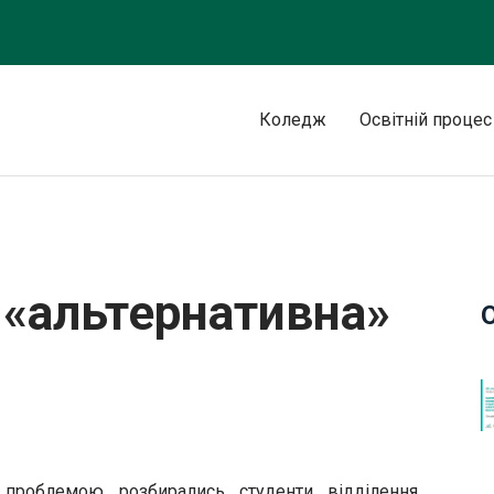
Коледж
Освітній процес
нергетика?
 «альтернативна»
проблемою розбирались студенти відділення