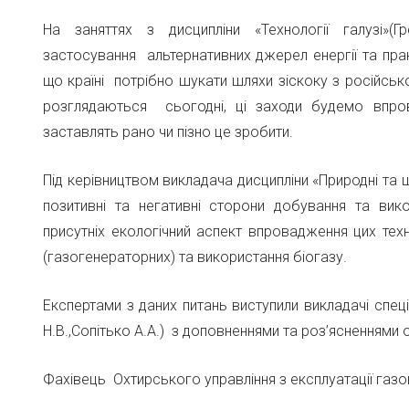
На заняттях з дисципліни «Технології галузі»(Г
застосування альтернативних джерел енергії та прак
що країні потрібно шукати шляхи зіскоку з російськ
розглядаються сьогодні, ці заходи будемо впро
заставлять рано чи пізно це зробити.
Під керівництвом викладача дисципліни «Природні та ш
позитивні та негативні сторони добування та ви
присутніх екологічний аспект впровадження цих техн
(газогенераторних) та використання біогазу.
Експертами з даних питань виступили викладачі спец
Н.В.,Сопітько А.А.) з доповненнями та роз’ясненнями
Фахівець Охтирського управління з експлуатації газ