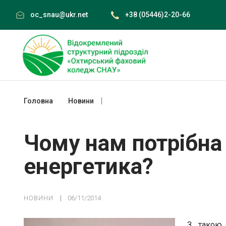
Skip
oc_snau@ukr.net
+38 (05446)2-20-66
to
content
Головна
Новини
Чому нам потрібна «альтернативна» е
Чому нам потрібна
енергетика?
НОВИНИ
06/11/2014
З такою 