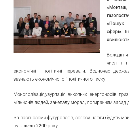
«Монтаж
газопост
«
Пошук о
сфері».
Ін
хвилюють 
Володіння
числі і п
економічні і політичні переваги. Водночас держав
зазнають економічного і політичного тиску.
Монополізація,узурпація викопних енергоносіїв при
мільйонів людей, занепаду моралі, попиранням засад 
За прогнозами футурологів, запаси нафти будуть ма
вугілля-до
2200
року.