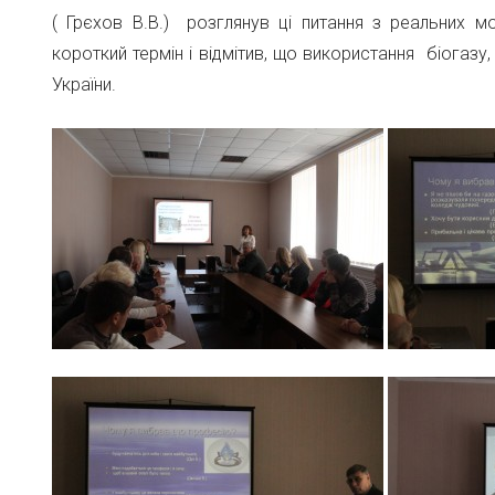
( Грєхов В.В.) розглянув ці питання з реальних
короткий термін і відмітив, що використання біогазу
України.