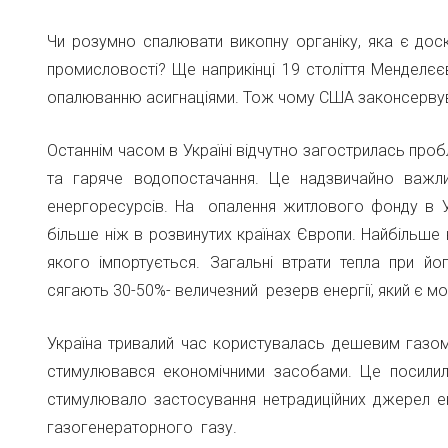
Чи розумно спалювати викопну органіку, яка є дос
промисловості? Ще наприкінці 19 століття Менделє
опалюванню асигнаціями. Тож чому США законсервува
Останнім часом в Україні відчутно загострилась про
та гаряче водопостачання. Це надзвичайно важли
енергоресурсів. На опалення житлового фонду в У
більше ніж в розвинутих країнах Європи. Найбільше 
якого імпортується. Загальні втрати тепла при й
сягають 30-50%- величезний резерв енергії, який є м
Україна тривалий час користувалась дешевим газом 
стимулювався економічними засобами. Це посилило
стимулювало застосування нетрадиційних джерел ене
газогенераторного газу.