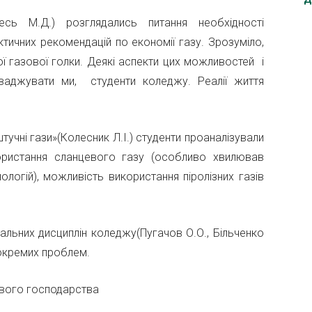
ресь М.Д.) розглядались питання необхідності
тичних рекомендацій по економії газу. Зрозуміло,
ої газової голки. Деякі аспекти цих можливостей і
ваджувати ми, студенти коледжу. Реалії життя
тучні гази»(Колесник Л.І.) студенти проаналізували
користання сланцевого газу (особливо хвилював
ологій), можливість використання піролізних газів
іальних дисциплін коледжу(Пугачов О.О., Більченко
 окремих проблем.
ового господарства