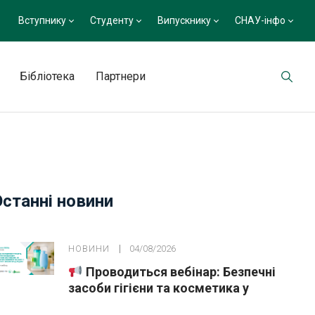
Вступнику
Студенту
Випускнику
СНАУ-інфо
Бібліотека
Партнери
Останні новини
НОВИНИ
04/08/2026
Проводиться вебінар: Безпечні
засоби гігієни та косметика у
публічних закупівлях