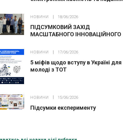
заяв до закладів ФПО на основі 9
класів
НОВИНИ
18/06/2026
ПІДСУМКОВИЙ ЗАХІД
МАСШТАБНОГО ІННОВАЦІЙНОГО
ОСВІТНЬОГО ПРОЄКТУ У ЛЬВОВІ
НОВИНИ
17/06/2026
5 міфів щодо вступу в Україні для
молоді з ТОТ
НОВИНИ
15/06/2026
Підсумки експерименту
ивитись всі новини цієї рубрики