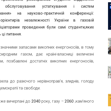
, обслуговування устаткування і систем
ачання» на науково-практичній конференції:
рієнтирів незалежності України в газовій
іціаторами проведення були самі студенти,яких
ці питання.
 значними запасами викопних енергоносіїв, в тому
риродним газом, дає країні-власниці величезні
и, позбавлені достатніх викопних енергоносіїв,
звела до разючого нерівноправ’я, злиднів, голоду
демократії та свободи.
йже вичерпані до
2040
року, газу –
2060
,кам’яного