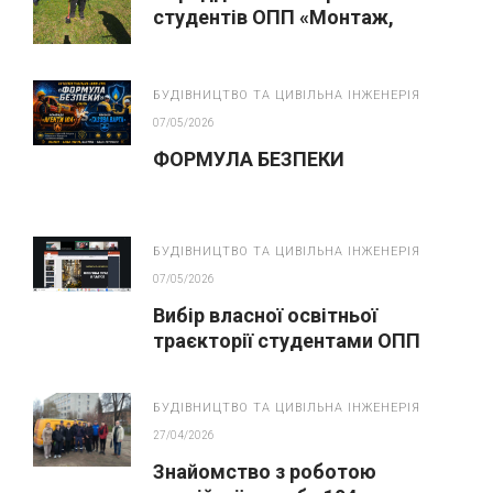
студентів ОПП «Монтаж,
обслуговування устаткування і
систем газопостачання»
БУДІВНИЦТВО ТА ЦИВІЛЬНА ІНЖЕНЕРІЯ
07/05/2026
ФОРМУЛА БЕЗПЕКИ
БУДІВНИЦТВО ТА ЦИВІЛЬНА ІНЖЕНЕРІЯ
07/05/2026
Вибір власної освітньої
траєкторії студентами ОПП
“Монтаж, обслуговування
устаткування і систем
БУДІВНИЦТВО ТА ЦИВІЛЬНА ІНЖЕНЕРІЯ
газопостачання”
27/04/2026
Знайомство з роботою