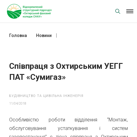
Skip
to
content
Головна
Новини
Cпівпраця з Охтирським УЕГГ ПАТ
«Сумигаз»
Cпівпраця з Охтирським УЕГГ
ПАТ «Сумигаз»
БУДІВНИЦТВО ТА ЦИВІЛЬНА ІНЖЕНЕРІЯ
11/04/2018
Особливістю роботи відділення “Монтаж,
обслуговування устаткування і систем
газопостачання” є тісна співпраця з Охтирським