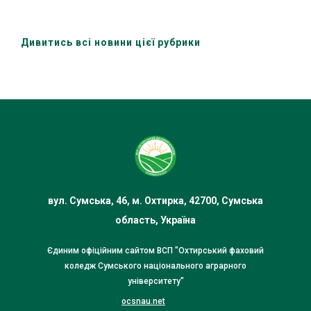
цивільна інженері» за участю
здобувачів освіти та зовнішніх
стейкхолдерів
Дивитись всі новини цієї рубрики
вул. Сумська, 46, м. Охтирка, 42700, Сумська
область, Україна
Єдиним офіційним сайтом ВСП "Охтирський фаховий
коледж Сумського національного аграрного
університету"
ocsnau.net