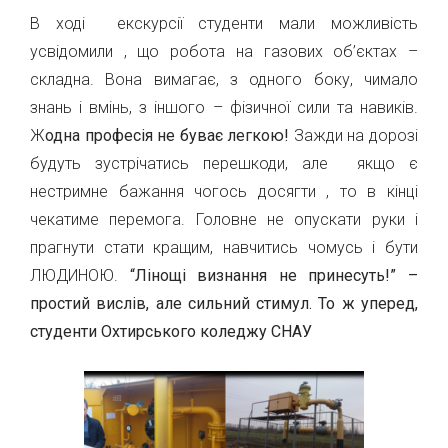
В ході екскурсії студенти мали можливість
усвідомили , що робота на газових об’єктах –
складна. Вона вимагає, з одного боку, чимало
знань і вмінь, з іншого – фізичної сили та навиків.
Ж
о
дна професія не буває легкою!
Зажди на дорозі
будуть зустрічатись перешкоди, але якщо є
нестримне бажання чогось досягти , то в кінці
чекатиме перемога. Головне не опускати руки і
прагнути стати кращим, навчитись чомусь і бути
ЛЮДИНОЮ.
“Л
інощі визнання не принесуть!” –
простий вислів, але сильний стимул. То ж уперед
,
студенти Охтирського коледжу СНАУ