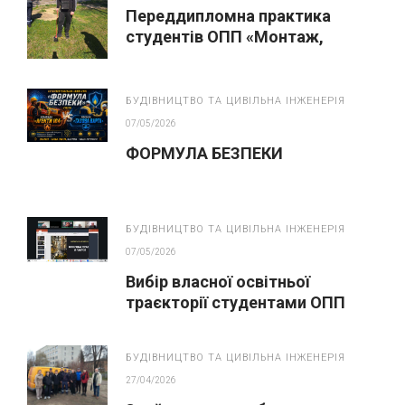
Переддипломна практика
студентів ОПП «Монтаж,
обслуговування устаткування і
систем газопостачання»
БУДІВНИЦТВО ТА ЦИВІЛЬНА ІНЖЕНЕРІЯ
07/05/2026
ФОРМУЛА БЕЗПЕКИ
БУДІВНИЦТВО ТА ЦИВІЛЬНА ІНЖЕНЕРІЯ
07/05/2026
Вибір власної освітньої
траєкторії студентами ОПП
“Монтаж, обслуговування
устаткування і систем
БУДІВНИЦТВО ТА ЦИВІЛЬНА ІНЖЕНЕРІЯ
газопостачання”
27/04/2026