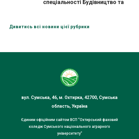
спеціальності Будівництво та
цивільна інженері» за участю
здобувачів освіти та зовнішніх
стейкхолдерів
Дивитись всі новини цієї рубрики
вул. Сумська, 46, м. Охтирка, 42700, Сумська
область, Україна
Єдиним офіційним сайтом ВСП "Охтирський фаховий
коледж Сумського національного аграрного
університету"