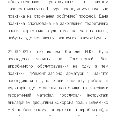
обслуговування устаткування і систем
газопостачання» на ІІІ курсі проводиться навчальна
практика на отримання робітничої професії. Дана
практика спрямована на закріплення теоретичних
знань, отриманих студентами за час навчання,
набуття і удосконалення практичних навичок і умінь.
21.03.2021р. викладачем Кошель Н.Ю. було
проведено заняття на Гоголівській базі
виробничого обслуговування на одну з тем
практики “Ремонт запірної арматури ” Заняття
проводилося в два етапи: спочатку робота в
аудиторії, (де студенти повторили та закріпили
теоретичний матеріал, прослухали інструктаж
викладачем дисципліни «Охорона праці» Більченко
Н.В. по безпечному поводженні на виробництві), а