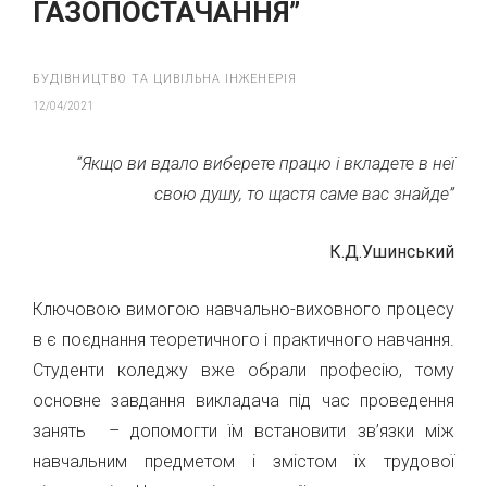
ГАЗОПОСТАЧАННЯ”
БУДІВНИЦТВО ТА ЦИВІЛЬНА ІНЖЕНЕРІЯ
12/04/2021
“Якщо ви вдало виберете працю і вкладете в неї
свою душу, то щастя саме вас знайде”
К.Д.Ушинський
Ключовою вимогою навчально-виховного процесу
в є поєднання теоретичного і практичного навчання.
Студенти коледжу вже обрали професію, тому
основне завдання викладача під час проведення
занять – допомогти їм встановити зв’язки між
навчальним предметом і змістом їх трудової