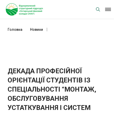
Skip
to
content
Головна
Новини
ДЕКАДА ПРОФЕСІЙНОЇ ОРІЄНТАЦІЇ
СТУДЕНТІВ ІЗ СПЕЦІАЛЬНОСТІ
“МОНТАЖ, ОБСЛУГОВУВАННЯ
УСТАТКУВАННЯ І СИСТЕМ
ГАЗОПОСТАЧАННЯ”
ДЕКАДА ПРОФЕСІЙНОЇ
ОРІЄНТАЦІЇ СТУДЕНТІВ ІЗ
СПЕЦІАЛЬНОСТІ “МОНТАЖ,
ОБСЛУГОВУВАННЯ
УСТАТКУВАННЯ І СИСТЕМ