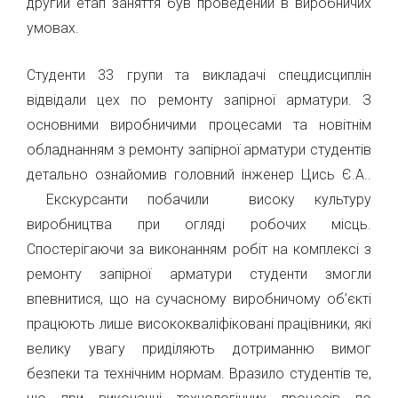
другий етап заняття був проведений в виробничих
умовах.
Студенти 33 групи та викладачі спецдисциплін
відвідали цех по ремонту запірної арматури. З
основними виробничими процесами та новітнім
обладнанням з ремонту запірної арматури студентів
детально ознайомив головний інженер Цись Є.А..
Екскурсанти побачили високу культуру
виробництва при огляді робочих місць.
Спостерігаючи за виконанням робіт на комплексі з
ремонту запірної арматури студенти змогли
впевнитися, що на сучасному виробничому об’єкті
працюють лише висококваліфіковані працівники, які
велику увагу приділяють дотриманню вимог
безпеки та технічним нормам. Вразило студентів те,