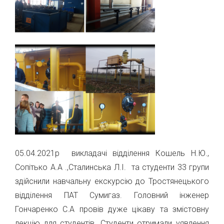
05.04.2021р викладачі відділення Кошель Н.Ю.,
Сопітько А.А .,Сталинська Л.І. та студенти 33 групи
здійснили навчальну екскурсію до Тростянецького
відділення ПАТ Сумигаз. Головний інженер
Гончаренко С.А провів дуже цікаву та змістовну
лекцію для студентів. Студенти отримали уявлення