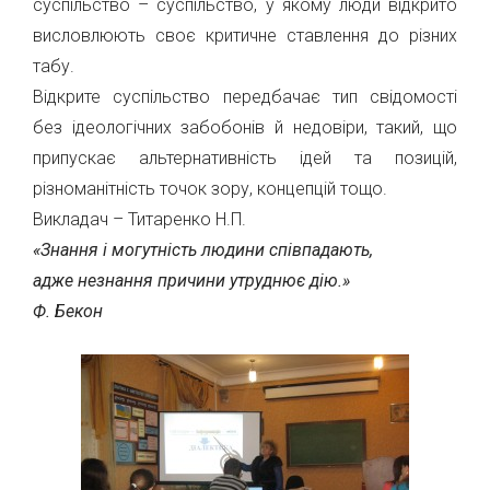
суспільство – суспільство, у якому люди відкрито
висловлюють своє критичне ставлення до різних
табу.
Відкрите суспільство передбачає тип свідомості
без ідеологічних забобонів й недовіри, такий, що
припускає альтернативність ідей та позицій,
різноманітність точок зору, концепцій тощо.
Викладач – Титаренко Н.П.
«Знання і могутність людини співпадають,
адже незнання причини утруднює дію.»
Ф. Бекон