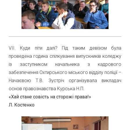
VІІ. Куди піти далі? Під таким девізом була
проведена година спілкування випускників коледжу
із заступником начальника з кадрового
забезпечення Охтирського міського відділу поліції –
Начаєвою Т.В. Зустріч організувала викладач
основ правознавства Курська Н.П.
«Хай стане совість на сторожі права!»
Л. Костенко