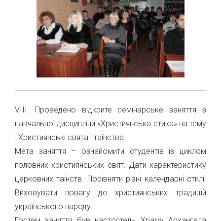
VІІІ. Проведено відкрите семінарське заняття з
навчальної дисципліни «Християнська етика» на тему
: Християнські свята і таїнства.
Мета заняття – ознайомити студентів із циклом
головних християнських свят. Дати характеристику
церковних таїнств. Порівняти різні календарні стилі.
Виховувати повагу до християнських традицій
українського народу.
Гостем заняття був настоятель Храму Архангела