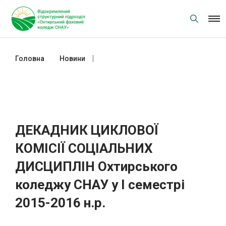
Skip
to
content
Головна
Новини
ДЕКАДНИК ЦИКЛОВОЇ КОМІСІЇ
СОЦІАЛЬНИХ ДИСЦИПЛІН
Охтирського коледжу СНАУ у І
семестрі 2015-2016 н.р.
ДЕКАДНИК ЦИКЛОВОЇ
КОМІСІЇ СОЦІАЛЬНИХ
ДИСЦИПЛІН Охтирського
коледжу СНАУ у І семестрі
2015-2016 н.р.