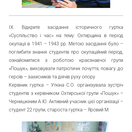
ІХ. Відкрите засідання історичного гуртка
«Суспільство і час» на тему: Охтирщина в період
окупації в 1941 – 1943 рр. Метою засідання було –
поглибити знання студентів про окупаційний період,
ознайомитися з роботою краєзнавчої групи
«Пошук», виховувати патріотичні почуття, повагу до
героїв – захисників та діячів руху опору.
Керівник гуртка – Уткіна С.О. організувала зустріч
студентів з керівником Охтирської групи «Пошук» –
Чернишкіним А.Ю. Активний учасник цієї організації –
студент 22 групи, староста гуртка – Яровий М.