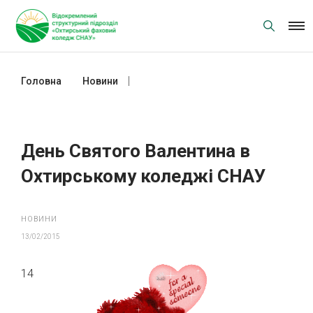
Skip
to
content
Головна
Новини
День Святого Валентина в
Охтирському коледжі СНАУ
День Святого Валентина в
Охтирському коледжі СНАУ
НОВИНИ
13/02/2015
14