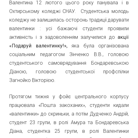
Валентина 12 лютого цього року панувала і в
Охтирському коледжі СНАУ. Студентська молодь
коледжу не залишилась осторонь традиції дарувати
валентинки : усі бажаючі студенти проявили
активність і з задоволенням залучилися до
акції
«Подаруй валентинку!»,
яка була організована
соціальним педагогом Зінченко В.В., головою
студентського самоврядування Бондаревською
Діаною, головою студентської профспілки
Загнойко Вікторією.
Протягом тижня у фойє центрального корпусу
працювала «Пошта закоханих», студенти кидали
«валентинки» до скриньки, а потім Дудченко Андрій,
студент 23 групи, в ролі Амура та Бондаревська
Діана, студентка 25 групи, в ролі Валентинки