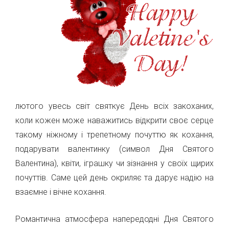
лютого увесь світ святкує День всіх закоханих,
коли кожен може наважитись відкрити своє серце
такому ніжному і трепетному почуттю як кохання,
подарувати валентинку (символ Дня Святого
Валентина), квіти, іграшку чи зізнання у своїх щирих
почуттів. Саме цей день окриляє та дарує надію на
взаємне і вічне кохання.
Романтична атмосфера напередодні Дня Святого