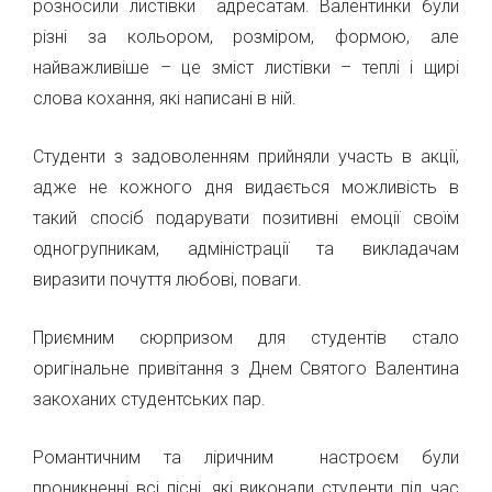
розносили листівки адресатам. Валентинки були
різні за кольором, розміром, формою, але
найважливіше – це зміст листівки – теплі і щирі
слова кохання, які написані в ній.
Студенти з задоволенням прийняли участь в акції,
адже не кожного дня видається можливість в
такий спосіб подарувати позитивні емоції своїм
одногрупникам, адміністрації та викладачам
виразити почуття любові, поваги.
Приємним сюрпризом для студентів стало
оригінальне привітання з Днем Святого Валентина
закоханих студентських пар.
Романтичним та ліричним настроєм були
проникненні всі пісні, які виконали студенти під час