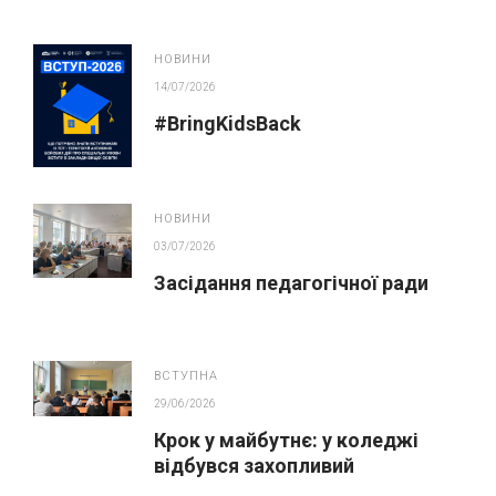
косметика у публічних
закупівлях
НОВИНИ
14/07/2026
#BringKidsBack
НОВИНИ
03/07/2026
Засідання педагогічної ради
ВСТУПНА
29/06/2026
Крок у майбутнє: у коледжі
відбувся захопливий
профорієнтаційний захід для