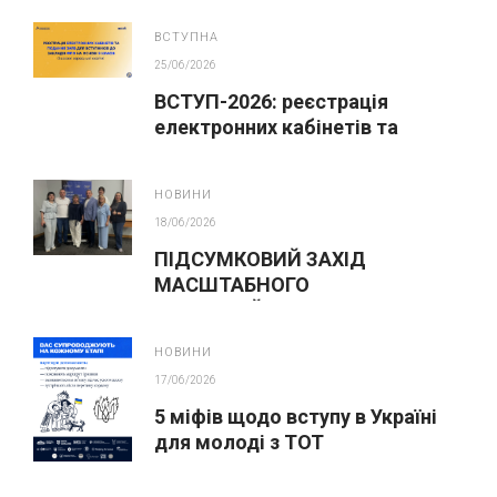
абітурієнтів
ВСТУПНА
25/06/2026
ВСТУП-2026: реєстрація
електронних кабінетів та
подання заяв до закладів ФПО
на основі 9 класів
НОВИНИ
18/06/2026
ПІДСУМКОВИЙ ЗАХІД
МАСШТАБНОГО
ІННОВАЦІЙНОГО ОСВІТНЬОГО
ПРОЄКТУ У ЛЬВОВІ
НОВИНИ
17/06/2026
5 міфів щодо вступу в Україні
для молоді з ТОТ