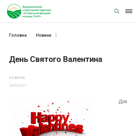
Skip
to
content
Головна
Новини
День Святого Валентина
День Святого Валентина
НОВИНИ
20/02/2017
Для