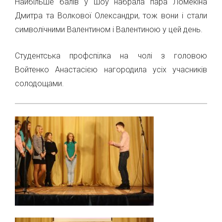
Найбільше балів у шоу набрала пара Ломекіна
Дмитра та Волкової Олександри, тож вони і стали
символічними Валентином і Валентиною у цей день.
Студентська профспілка на чолі з головою
Войтенко Анастасією нагородила усіх учасників
солодощами.