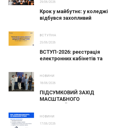
29/06/2026
Крок у майбутнє: у коледжі
відбувся захопливий
профорієнтаційний захід для
абітурієнтів
ВСТУПНА
25/06/2026
ВСТУП-2026: реєстрація
електронних кабінетів та
подання заяв до закладів ФПО
на основі 9 класів
НОВИНИ
18/06/2026
ПІДСУМКОВИЙ ЗАХІД
МАСШТАБНОГО
ІННОВАЦІЙНОГО ОСВІТНЬОГО
ПРОЄКТУ У ЛЬВОВІ
НОВИНИ
17/06/2026