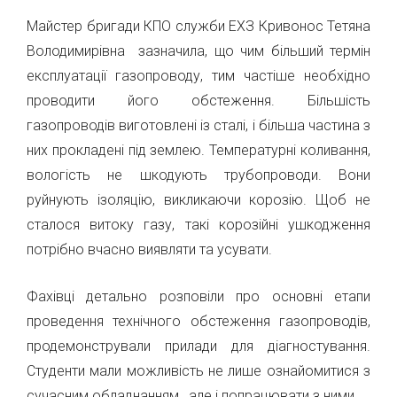
Майстер бригади КПО служби ЕХЗ Кривонос Тетяна
Володимирівна зазначила, що чим більший термін
експлуатації газопроводу, тим частіше необхідно
проводити його обстеження. Більшість
газопроводів виготовлені із сталі, і більша частина з
них прокладені під землею. Температурні коливання,
вологість не шкодують трубопроводи. Вони
руйнують ізоляцію, викликаючи корозію. Щоб не
сталося витоку газу, такі корозійні ушкодження
потрібно вчасно виявляти та усувати.
Фахівці детально розповіли про основні етапи
проведення технічного обстеження газопроводів,
продемонстрували прилади для діагностування.
Студенти мали можливість не лише ознайомитися з
сучасним обладнанням , але і попрацювати з ними.