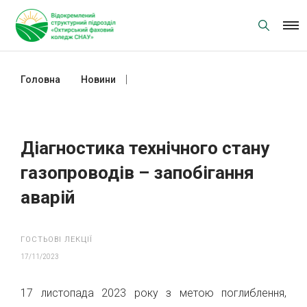
Skip
to
content
Головна
Новини
Діагностика технічного стану
газопроводів – запобігання аварій
Діагностика технічного стану
газопроводів – запобігання
аварій
ГОСТЬОВІ ЛЕКЦІЇ
17/11/2023
17 листопада 2023 року з метою поглиблення,