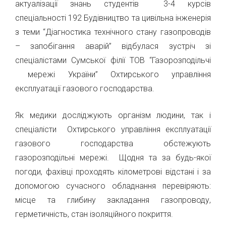
актуалізації знань студентів 3-4 курсів
спеціальності 192 Будівництво та цивільна інженерія
з теми “Діагностика технічного стану газопроводів
– запобігання аварій” відбулася зустріч зі
спеціалістами Сумської філії ТОВ “Газорозподільчі
мережі України” Охтирського управління
експлуатації газового господарства.
Як медики досліджують організм людини, так і
спеціалісти Охтирського управління експлуатації
газового господарства обстежують
газорозподільні мережі. Щодня та за будь-якої
погоди, фахівці проходять кілометрові відстані і за
допомогою сучасного обладнання перевіряють:
місце та глибину закладання газопроводу,
герметичність, стан ізоляційного покриття.