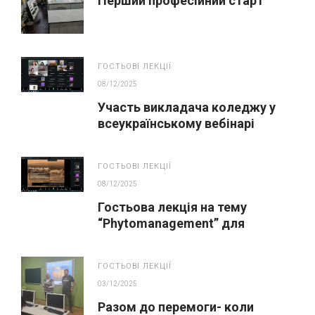
Перший професійний старт
ГОСТЬОВІ ЛЕКЦІЇ
08/12/2025
Участь викладача коледжу у
всеукраїнському вебінарі
«Зрошення»
ГОСТЬОВІ ЛЕКЦІЇ
08/12/2025
Гостьова лекція на тему
“Phytomanagement” для
студентів спеціальності
«Агрономія»
ГОСТЬОВІ ЛЕКЦІЇ
03/12/2025
Разом до перемоги- коли