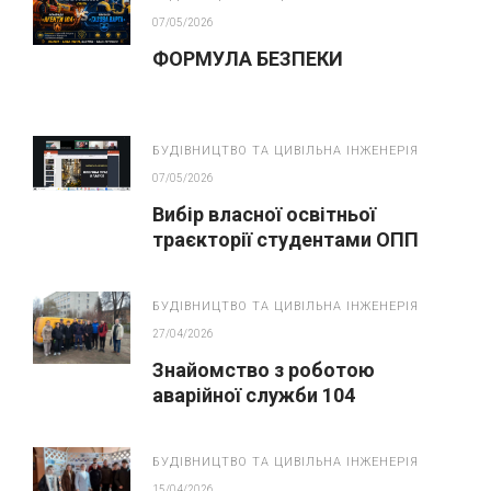
07/05/2026
ФОРМУЛА БЕЗПЕКИ
БУДІВНИЦТВО ТА ЦИВІЛЬНА ІНЖЕНЕРІЯ
07/05/2026
Вибір власної освітньої
траєкторії студентами ОПП
“Монтаж, обслуговування
устаткування і систем
БУДІВНИЦТВО ТА ЦИВІЛЬНА ІНЖЕНЕРІЯ
газопостачання”
27/04/2026
Знайомство з роботою
аварійної служби 104
БУДІВНИЦТВО ТА ЦИВІЛЬНА ІНЖЕНЕРІЯ
15/04/2026