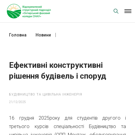
Skip
to
content
Головна
Новини
Ефективні конструктивні рішення
будівель і споруд
Ефективні конструктивні
рішення будівель і споруд
БУДІВНИЦТВО ТА ЦИВІЛЬНА ІНЖЕНЕРІЯ
21/12/2025
16 грудня 2025року для студентів другого і
третього курсів спеціальності Будівництво та
цивільна інженерія (ОПП Монтаж, обслуговування