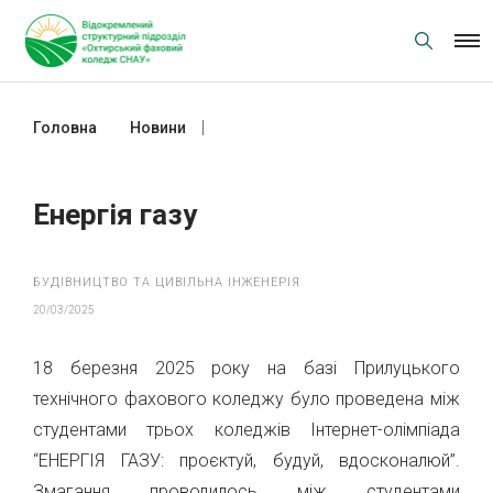
Skip
to
content
Головна
Новини
Енергія газу
Енергія газу
БУДІВНИЦТВО ТА ЦИВІЛЬНА ІНЖЕНЕРІЯ
20/03/2025
18 березня 2025 року на базі Прилуцького
технічного фахового коледжу було проведена між
студентами трьох коледжів Інтернет-олімпіада
“ЕНЕРГІЯ ГАЗУ: проєктуй, будуй, вдосконалюй”.
Змагання проводилось між студентами