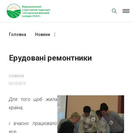
Skip
to
content
Головна
Новини
Ерудовані ремонтники
Ерудовані ремонтники
НОВИНИ
02/12/2013
Для того щоб жила
країна,
і вчасно працювало
все,