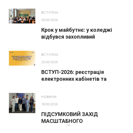
ВСТУПНА
29/06/2026
Крок у майбутнє: у коледжі
відбувся захопливий
профорієнтаційний захід для
абітурієнтів
ВСТУПНА
25/06/2026
ВСТУП-2026: реєстрація
електронних кабінетів та
подання заяв до закладів ФПО
на основі 9 класів
НОВИНИ
18/06/2026
ПІДСУМКОВИЙ ЗАХІД
МАСШТАБНОГО
ІННОВАЦІЙНОГО ОСВІТНЬОГО