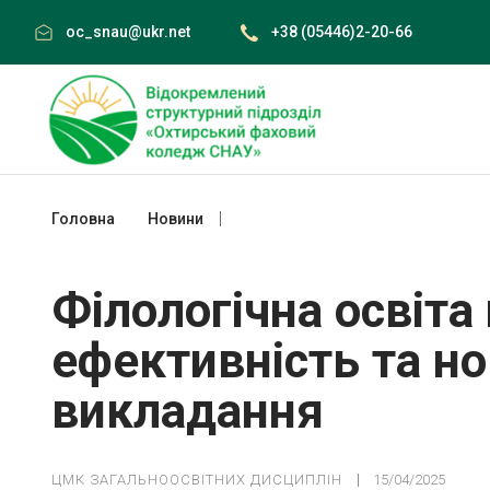
Skip
oc_snau@ukr.net
+38 (05446)2-20-66
to
content
Головна
Новини
Філологічна освіта під час війни: ефе
Філологічна освіта 
ефективність та нов
викладання
ЦМК ЗАГАЛЬНООСВІТНИХ ДИСЦИПЛІН
15/04/2025