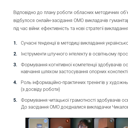
Відповідно до плану роботи обласних методичних об’
відбулося онлайн-засідання ОМО викладачів гуманітар
під час війни: ефективність та нові стратегії викладан
Сучасні тенденції в методиці викладання українс
Інструменти штучного інтелекту в освітньому про
Формування когнітивної компетенції здобувачів ос
навчання шляхом застосування опорних конспектів
Роль інформаційно-практичних тренінгів у художн
(з досвіду роботи)
Формування читацької грамотності здобувачів осві
До засідання ОМО доєдналися викладачки Чикалов