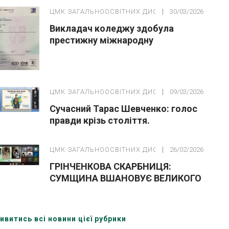
ЦМК ЗАГАЛЬНООСВІТНИХ ДИСЦИПЛІН
30/03/2026
Викладач коледжу здобула
престижну міжнародну
кваліфікацію Cambridge CELTA
ЦМК ЗАГАЛЬНООСВІТНИХ ДИСЦИПЛІН
09/03/2026
Сучасний Тарас Шевченко: голос
правди крізь століття.
ЦМК ЗАГАЛЬНООСВІТНИХ ДИСЦИПЛІН
26/02/2026
ГРІНЧЕНКОВА СКАРБНИЦЯ:
СУМЩИНА ВШАНОВУЄ ВЕЛИКОГО
МОВОЗНАВЦЯ
ивитись всі новини цієї рубрики