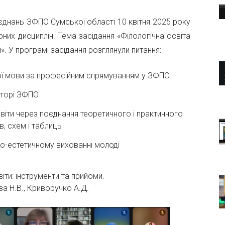
єднань ЗФПО Сумської області 10 квітня 2025 року
них дисциплін. Тема засідання «Філологічна освіта
ня». У програмі засідання розглянули питання:
ької мови за професійним спрямуванням у ЗФПО
сторі ЗФПО
віти через поєднання теоретичного і практичного
, схем і таблиць
ьо-естетичному вихованні молоді
ти: інструменти та прийоми.
а Н.В., Криворучко А.Д.