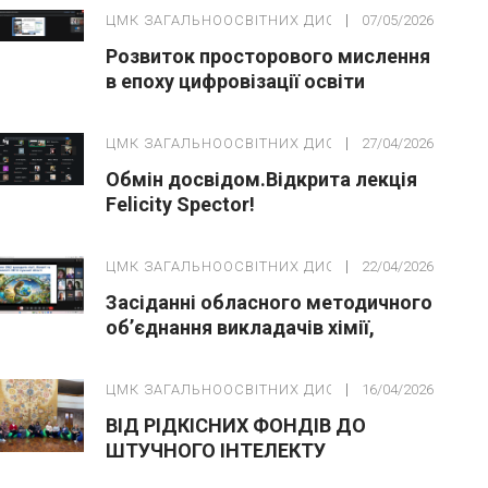
ЦМК ЗАГАЛЬНООСВІТНИХ ДИСЦИПЛІН
07/05/2026
Розвиток просторового мислення
в епоху цифровізації освіти
ЦМК ЗАГАЛЬНООСВІТНИХ ДИСЦИПЛІН
27/04/2026
Обмін досвідом.Відкрита лекція
Felicity Spector!
ЦМК ЗАГАЛЬНООСВІТНИХ ДИСЦИПЛІН
22/04/2026
Засіданні обласного методичного
об’єднання викладачів хімії,
біології та екології
ЦМК ЗАГАЛЬНООСВІТНИХ ДИСЦИПЛІН
16/04/2026
ВІД РІДКІСНИХ ФОНДІВ ДО
ШТУЧНОГО ІНТЕЛЕКТУ