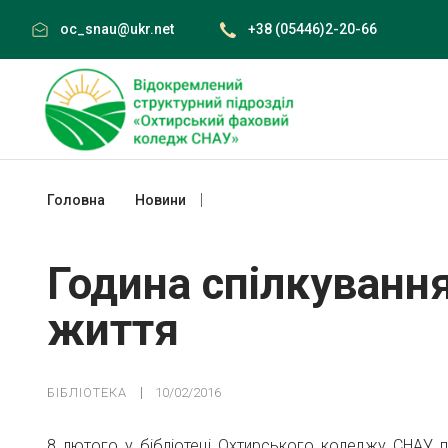
Skip
oc_snau@ukr.net
+38 (05446)2-20-66
to
content
Головна
Новини
Година спілкування Врятуй книзі жит
Година спілкування
життя
БІБЛІОТЕКА
10/02/2016
8 лютого у бібліотеці Охтирського коледжу СНАУ п