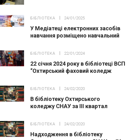
“Планета Земля наш спільний дім”
БІБЛІОТЕКА
24/01/2025
У Медіатеці електронних засобів
навчання розміщено навчальний
посібник
БІБЛІОТЕКА
22/01/2024
22 січня 2024 року в бібліотеці ВСП
“Охтирський фаховий коледж
СНАУ” відбувся захід присвячений
Дню Соборності України
БІБЛІОТЕКА
24/02/2020
В бібліотеку Охтирського
коледжу СНАУ за ІІІ квартал
2019р. надійшло 373 шт.
примірників,
БІБЛІОТЕКА
24/02/2020
Надходження в бібліотеку