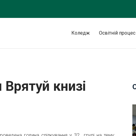
Коледж
Освітній процес
тя
 Врятуй книзі
роведена година спілкування у 32 групі на тему: