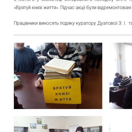
«Врятуй книзі життя». Підчас акції були відремонтовані 
Працівники виносять подяку куратору Дуатової З. І. т