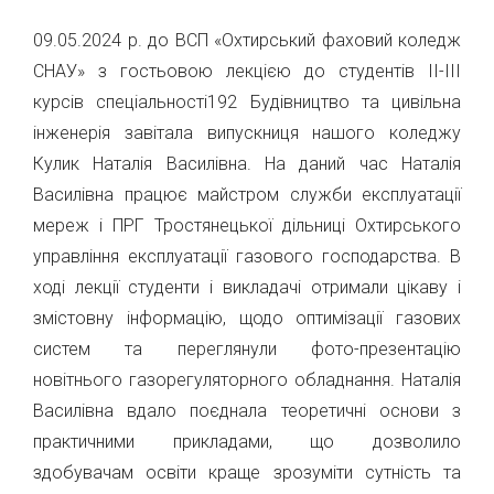
09.05.2024 р. до ВСП «Охтирський фаховий коледж
СНАУ» з гостьовою лекцією до студентів ІІ-ІІІ
курсів спеціальності192 Будівництво та цивільна
інженерія завітала випускниця нашого коледжу
Кулик Наталія Василівна. На даний час Наталія
Василівна працює майстром служби експлуатації
мереж і ПРГ Тростянецької дільниці Охтирського
управління експлуатації газового господарства. В
ході лекції студенти і викладачі отримали цікаву і
змістовну інформацію, щодо оптимізації газових
систем та переглянули фото-презентацію
новітнього газорегуляторного обладнання. Наталія
Василівна вдало поєднала теоретичні основи з
практичними прикладами, що дозволило
здобувачам освіти краще зрозуміти сутність та