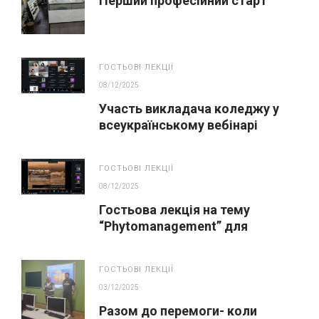
Перший професійний старт
ГОСТЬОВІ ЛЕКЦІЇ
08/12/2025
Участь викладача коледжу у
всеукраїнському вебінарі
«Зрошення»
ГОСТЬОВІ ЛЕКЦІЇ
08/12/2025
Гостьова лекція на тему
“Phytomanagement” для
студентів спеціальності
«Агрономія»
ГОСТЬОВІ ЛЕКЦІЇ
03/12/2025
Разом до перемоги- коли