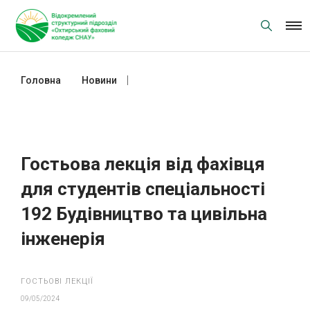
Skip
to
content
Головна
Новини
Гостьова лекція від фахівця для
студентів спеціальності 192
Будівництво та цивільна інженерія
Гостьова лекція від фахівця
для студентів спеціальності
192 Будівництво та цивільна
інженерія
ГОСТЬОВІ ЛЕКЦІЇ
09/05/2024