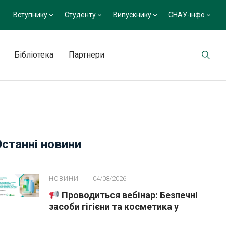
Вступнику
Студенту
Випускнику
СНАУ-інфо
Бібліотека
Партнери
Останні новини
НОВИНИ
04/08/2026
Проводиться вебінар: Безпечні
засоби гігієни та косметика у
публічних закупівлях