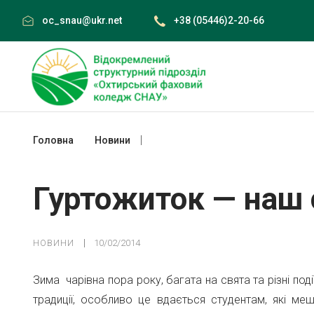
Skip
oc_snau@ukr.net
+38 (05446)2-20-66
to
content
Головна
Новини
Гуртожиток — наш спільний дім
Гуртожиток — наш 
НОВИНИ
10/02/2014
Зима чарівна пора року, багата на свята та різні по
традиції, особливо це вдається студентам, які ме