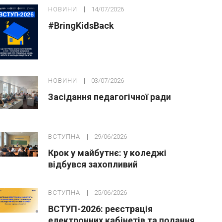
НОВИНИ
14/07/2026
#BringKidsBack
НОВИНИ
03/07/2026
Засідання педагогічної ради
ВСТУПНА
29/06/2026
Крок у майбутнє: у коледжі
відбувся захопливий
профорієнтаційний захід для
абітурієнтів
ВСТУПНА
25/06/2026
ВСТУП-2026: реєстрація
електронних кабінетів та подання