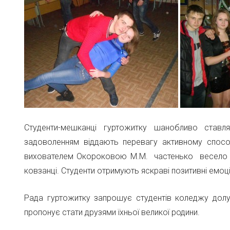
Студенти-мешканці гуртожитку шанобливо ставл
задоволенням віддають перевагу активному способ
вихователем Окороковою М.М. частенько весело п
ковзанці. Студенти отримують яскраві позитивні емоції
Рада гуртожитку запрошує студентів коледжу долу
пропонує стати друзями їхньої великої родини.