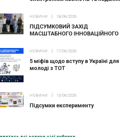
заяв до закладів ФПО на основі 9
класів
НОВИНИ
18/06/2026
ПІДСУМКОВИЙ ЗАХІД
МАСШТАБНОГО ІННОВАЦІЙНОГО
ОСВІТНЬОГО ПРОЄКТУ У ЛЬВОВІ
НОВИНИ
17/06/2026
5 міфів щодо вступу в Україні для
молоді з ТОТ
НОВИНИ
15/06/2026
Підсумки експерименту
ивитись всі новини цієї рубрики