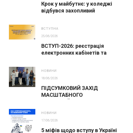
Крок у майбутнє: у коледжі
відбувся захопливий
профорієнтаційний захід для
абітурієнтів
ВСТУПНА
25/06/2026
ВСТУП-2026: реєстрація
електронних кабінетів та
подання заяв до закладів ФПО
на основі 9 класів
НОВИНИ
18/06/2026
ПІДСУМКОВИЙ ЗАХІД
МАСШТАБНОГО
ІННОВАЦІЙНОГО ОСВІТНЬОГО
ПРОЄКТУ У ЛЬВОВІ
НОВИНИ
17/06/2026
5 міфів щодо вступу в Україні