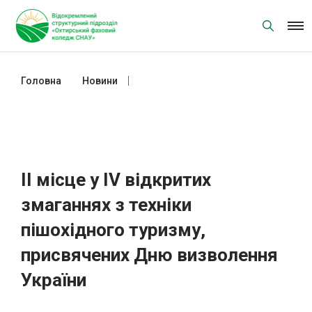
Skip
to
content
Головна
Новини
ІІ місце у ІV відкритих змаганнях з
техніки пішохідного туризму,
присвячених Дню визволення
України
ІІ місце у ІV відкритих
змаганнях з техніки
пішохідного туризму,
присвячених Дню визволення
України