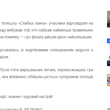
телешоу «Слабка ланка»: учасники відповідали на
 раунду вибував той, хто набрав найменше правильних
на помилку — і до фіналу дійшли двоє найсильніших.
гувались із жартівливим спілкуванням ведучої з
ндом.
Після п’яти вирішальних питань переможницею гри
, яка впевнено обійшла шістьох суперників-хлопців
т, знання і чудовий настрій!
огії коледжу В. ФЕДЕНКО.
Д