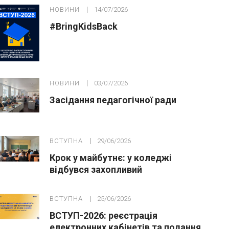
НОВИНИ
14/07/2026
#BringKidsBack
НОВИНИ
03/07/2026
Засідання педагогічної ради
ВСТУПНА
29/06/2026
Крок у майбутнє: у коледжі
відбувся захопливий
профорієнтаційний захід для
абітурієнтів
ВСТУПНА
25/06/2026
ВСТУП-2026: реєстрація
електронних кабінетів та подання