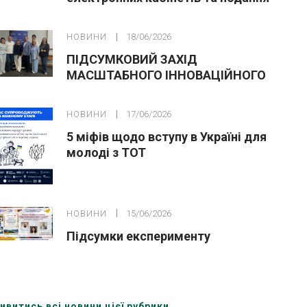
заяв до закладів ФПО на основі 9
класів
НОВИНИ
18/06/2026
ПІДСУМКОВИЙ ЗАХІД
МАСШТАБНОГО ІННОВАЦІЙНОГО
ОСВІТНЬОГО ПРОЄКТУ У ЛЬВОВІ
НОВИНИ
17/06/2026
5 міфів щодо вступу в Україні для
молоді з ТОТ
НОВИНИ
15/06/2026
Підсумки експерименту
ивитись всі новини цієї рубрики