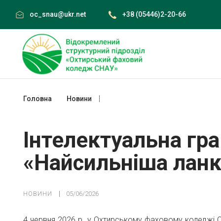
Skip
oc_snau@ukr.net
+38 (05446)2-20-66
to
content
Головна
Новини
Інтелектуальна гра з хімії та біологі
Інтелектуальна гра з
«Найсильніша ланк
НОВИНИ
05/06/2026
4 червня 2026 р. у Охтирському фаховому коледжі С