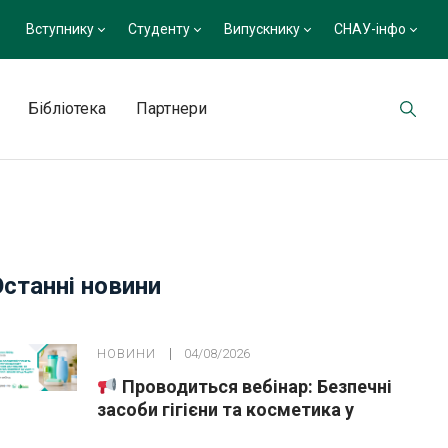
Вступнику
Студенту
Випускнику
СНАУ-інфо
Бібліотека
Партнери
Останні новини
НОВИНИ
04/08/2026
Проводиться вебінар: Безпечні
засоби гігієни та косметика у
публічних закупівлях