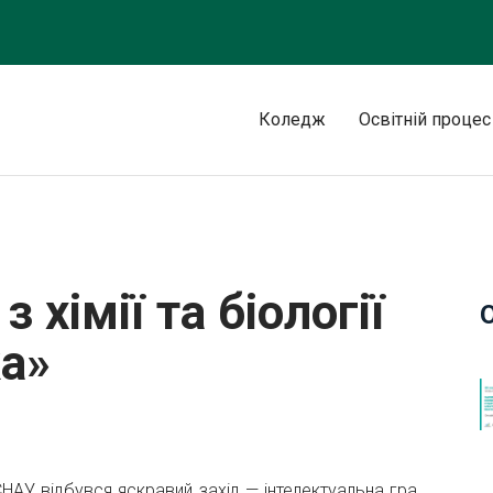
Коледж
Освітній процес
ї «Найсильніша ланка»
 хімії та біології
а»
НАУ відбувся яскравий захід — інтелектуальна гра