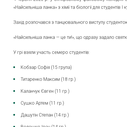
«Найсильніша ланка» з хімії та біології для студентів І 
Захід розпочався з танцювального виступу студенток 
«Найсильніша ланка — це ти!», що одразу задало свят
У грі взяли участь семеро студентів:
Кобзар Софія (15 група)
Титаренко Максим (18 гр.)
Каланчук Євген (11 гр.)
Сушко Артем (11 гр.)
Дашутін Степан (14 гр.)
Волошко Іван (14 гр.)