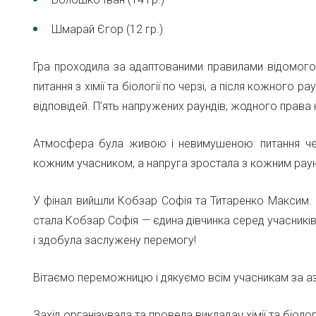
Шмарай Єгор (12 гр.)
Гра проходила за адаптованими правилами відомого 
питання з хімії та біології по черзі, а після кожного
відповідей. П’ять напружених раундів, жодного права 
Атмосфера була живою і невимушеною: питання чер
кожним учасником, а напруга зростала з кожним рау
У фінал вийшли Кобзар Софія та Титаренко Максим. 
стала Кобзар Софія — єдина дівчинка серед учасників
і здобула заслужену перемогу!
Вітаємо переможницю і дякуємо всім учасникам за азар
Захід організувала та провела викладач хімії та біол