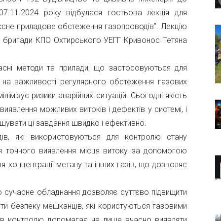
7.11.2024 року відбулася гостьова лекція для
ексне приладове обстеження газопроводів”. Лекцію
, бригади КПО Охтирського УЕГГ Кривонос Тетяна
асні методи та прилади, що застосовуються для
у на важливості регулярного обстеження газових
німізує ризики аварійних ситуацій. Сьогодні якість
иявлення можливих витоків і дефектів у системі, і
шувати ці завдання швидко і ефективно.
адів, які використовуються для контролю стану
для точного виявлення місця витоку за допомогою
я концентрації метану та інших газів, що дозволяє
о сучасне обладнання дозволяє суттєво підвищити
ти безпеку мешканців, які користуються газовими
дів контролю допомагає не лише вчасно виявляти