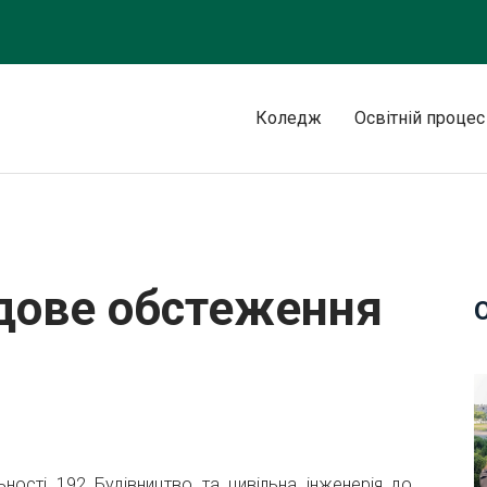
Коледж
Освітній процес
азопроводів
дове обстеження
ьності 192 Будівництво та цивільна інженерія до