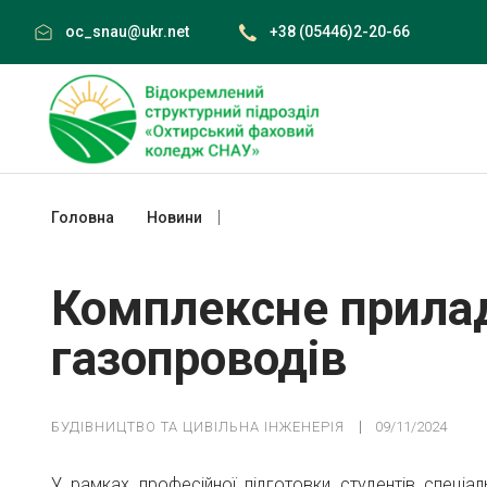
Skip
oc_snau@ukr.net
+38 (05446)2-20-66
to
content
Головна
Новини
Комплексне приладове обстеження г
Комплексне прила
газопроводів
БУДІВНИЦТВО ТА ЦИВІЛЬНА ІНЖЕНЕРІЯ
09/11/2024
У рамках професійної підготовки студентів спеціал