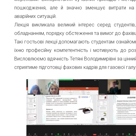
пошкодження, але й значно зменшує витрати на о
аварійних ситуацій.
Лекція викликала великий інтерес серед студенті
обладнанням, порядку обстеження та вимог до фахівц
Такі гостьові лекції допомагають студентам ознайом
їхню професійну компетентність і мотивують до ро
Висловлюємо вдячність Тетяні Володимирівні за цінни
сприятиме підготовці фахових кадрів для газової галу