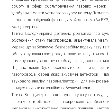
роботи в сфері обслуговування газових мереж 0
здобувачів освіти четвертого курсу на тему “Компл
провела досвідчений фахівець, майстер служби ЕХЗ
Володимирівна.
Тетяна Володимирівна детально розповіла про суч
обстеження стану газопроводів, акцентувала уваг
мереж, що забезпечує безперебійну подачу газу та мі
обслуговування газопроводів залежить від точності в
саме сучасне діагностичне обладнання дозволяє вирі
Під час лекції було розглянуто різні типи прил
газопроводів, серед яких: акустичні детектори – 
звукового аналізу; газоаналізатори – для вимірюванн
швидко виявити потенційно небезпечні зони.
Тетяна Володимирівна акцентувала увагу на тому, щ
ефективність обстеження газопроводів та забезпечи
мережами. Використання сучасних приладів і мето