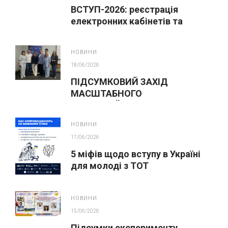
ВСТУП-2026: реєстрація
електронних кабінетів та
подання заяв до закладів ФПО
на основі 9 класів
НОВИНИ
18/06/2026
ПІДСУМКОВИЙ ЗАХІД
МАСШТАБНОГО
ІННОВАЦІЙНОГО ОСВІТНЬОГО
ПРОЄКТУ У ЛЬВОВІ
НОВИНИ
17/06/2026
5 міфів щодо вступу в Україні
для молоді з ТОТ
НОВИНИ
15/06/2026
Підсумки експерименту