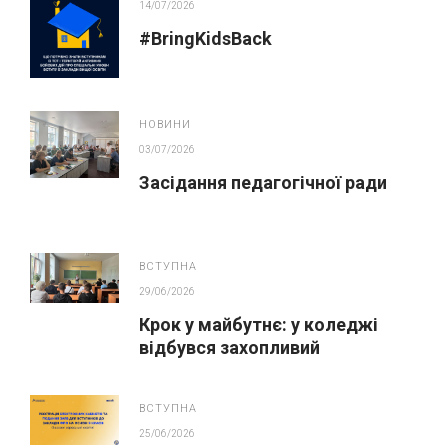
14/07/2026
#BringKidsBack
НОВИНИ
03/07/2026
Засідання педагогічної ради
ВСТУПНА
29/06/2026
Крок у майбутнє: у коледжі
відбувся захопливий
профорієнтаційний захід для
абітурієнтів
ВСТУПНА
25/06/2026