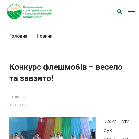
Skip
to
content
Головна
Новини
Конкурс флешмобів – весело та
завзято!
Конкурс флешмобів – весело
та завзято!
НОВИНИ
17/11/2017
Кожен, хто
був
студентом,