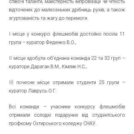
співочі таланти, майстерність імпровізації чи чіткість
відточених до малесеньких дрібниць рухів, а також
згуртованість та жагу до перемоги.
І місце у конкурсі флешмобів достойно посіла 11
група – куратор Феденко В.О.,
ІІ місце здобула об’єднана команда 22 та 32 груп –
куратори Дараган В.М., Кімлик Н.С.,
ІІІ почесне місце отримали студенти 25 групи –
куратор Лаврусь О.Г.
Всі команди – учасники конкурсу флешмобів
отримали солодкі подарунки від студентського
профкому Охтирського коледжу СНАУ.