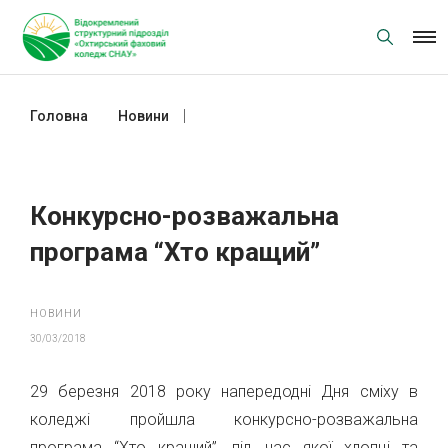
Skip
to
content
Головна
Новини
Конкурсно-розважальна програма
“Хто кращий”
Конкурсно-розважальна
програма “Хто кращий”
НОВИНИ
30/03/2018
29 березня 2018 року напередодні Дня сміху в
коледжі пройшла конкурсно-розважальна
програма “Хто кращий”, під час якої хлопці та