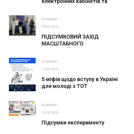
електронних кабінетів та
подання заяв до закладів ФПО
на основі 9 класів
НОВИНИ
18/06/2026
ПІДСУМКОВИЙ ЗАХІД
МАСШТАБНОГО
ІННОВАЦІЙНОГО ОСВІТНЬОГО
ПРОЄКТУ У ЛЬВОВІ
НОВИНИ
17/06/2026
5 міфів щодо вступу в Україні
для молоді з ТОТ
НОВИНИ
15/06/2026
Підсумки експерименту