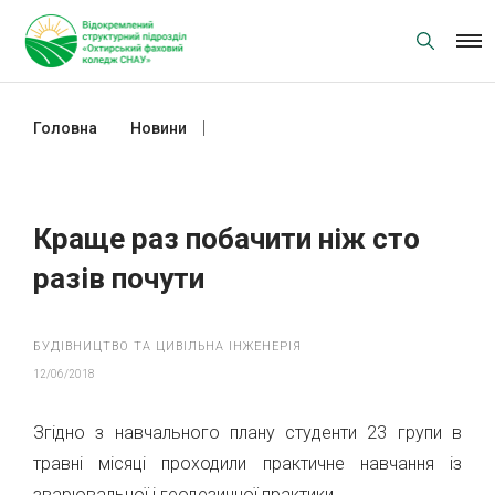
Skip
to
content
Головна
Новини
Краще раз побачити ніж сто разів
почути
Краще раз побачити ніж сто
разів почути
БУДІВНИЦТВО ТА ЦИВІЛЬНА ІНЖЕНЕРІЯ
12/06/2018
Згідно з навчального плану студенти 23 групи в
травні місяці проходили практичне навчання із
зварювальної і геодезичної практики.