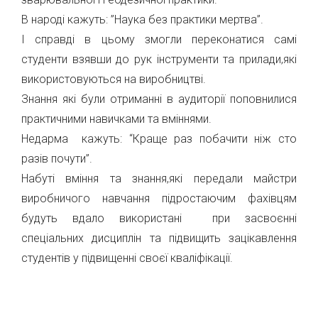
В народі кажуть: ”Наука без практики мертва”.
І справді в цьому змогли переконатися самі
студенти взявши до рук інструменти та прилади,які
використовуються на виробництві.
Знання які були отриманні в аудиторії поповнилися
практичними навичками та вміннями.
Недарма кажуть: “Краще раз побачити ніж сто
разів почути”.
Набуті вміння та знання,які передали майстри
виробничого навчання підростаючим фахівцям
будуть вдало використані при засвоєнні
спеціальних дисциплін та підвищить зацікавлення
студентів у підвищенні своєї кваліфікації.