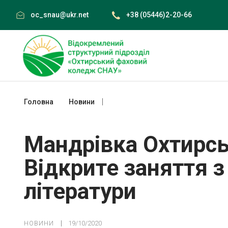
Skip
oc_snau@ukr.net
+38 (05446)2-20-66
to
content
Головна
Новини
Мандрівка Охтирськими стежинами. Ві
Мандрівка Охтирс
Відкрите заняття з
літератури
НОВИНИ
19/10/2020