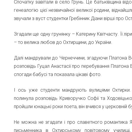
Спочатку завітали в село Грунь. Це батьківщина від
генеалогію цієї незвичайної великої родини, віднай
звучали з вуст студентки Гребінник Діани вірші про О
Згадали ще одну грунянку – Катерину Квітчасту. Її 
– то велика любов до Охтирщини, до України.
Далі мандрували до Чернеччини, згадуючи Платона В
розповідь Гуцал Анастасії про перебування Платона 
спогади бабусі та показала цікаві фото.
І ось уже студенти мандрують вулицями Охтирки.
полинула розповідь Криворучко Софії та Ходовіцько
пройшли юнацькі роки поета, він вчився у церковній б
Не можна не згадати і про славетного романтика Я
письменника в Охтирському повітовому училищі