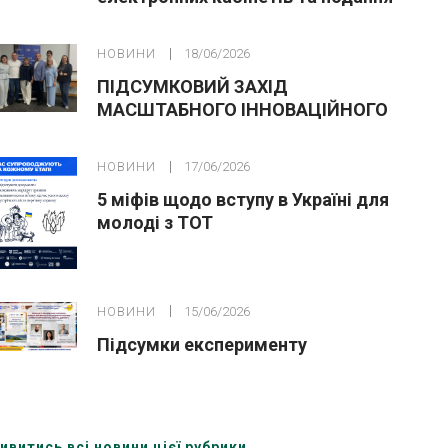
заяв до закладів ФПО на основі 9
класів
НОВИНИ
18/06/2026
ПІДСУМКОВИЙ ЗАХІД
МАСШТАБНОГО ІННОВАЦІЙНОГО
ОСВІТНЬОГО ПРОЄКТУ У ЛЬВОВІ
НОВИНИ
17/06/2026
5 міфів щодо вступу в Україні для
молоді з ТОТ
НОВИНИ
15/06/2026
Підсумки експерименту
ивитись всі новини цієї рубрики