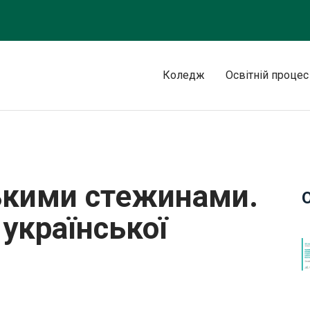
Коледж
Освітній процес
дкрите заняття з української літератури
ькими стежинами.
 української