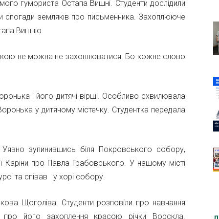
омого гумориста Остапа Вишні. Студенти дослідили
шли спогади земляків про письменника. Захоплююче
стапа Вишню.
лірикою не можна не захоплюватися. Бо кожне слово
оронька і його дитячі вірші. Особливо схвилювала
Воронька у дитячому містечку. Студентка передала
 Уявно зупинившись біля Покровського собору,
ї Каріни про Павла Грабовського. У нашому місті
урсі та співав у хорі собору.
кова Щоголіва. Студенти розповіли про навчання
, про його захоплення красою річки Ворскла.
Д