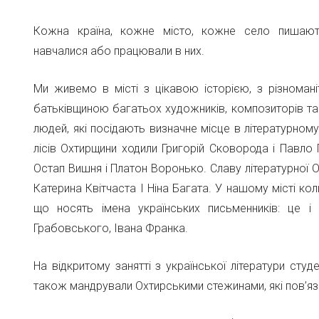
Кожна країна, кожне місто, кожне село пишают
навчалися або працювали в них.
Ми живемо в місті з цікавою історією, з різнома
батьківщиною багатьох художників, композиторів та
людей, які посідають визначне місце в літературному
лісів Охтирщини ходили Григорій Сковорода і Павло
Остап Вишня і Платон Воронько. Славу літературної
Катерина Квітчаста І Ніна Багата. У нашому місті ко
що носять імена українських письменників: це і
Грабовського, Івана Франка.
На відкритому занятті з української літератури студ
також мандрували Охтирськими стежинами, які пов’яза