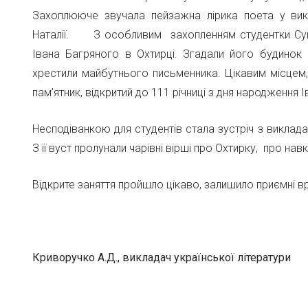
Захоплююче звучала пейзажна лірика поета у вик
Наталії. З особливим захопленням студентки Суга
Івана Багряного в Охтирці. Згадали його будинок
хрестили майбутнього письменника. Цікавим місцем,
пам’ятник, відкритий до 111 річниці з дня народження 
Несподіванкою для студентів стала зустріч з вик
З її вуст пролунали чарівні вірші про Охтирку, про на
Відкрите заняття пройшло цікаво, залишило приємні в
Криворучко А.Д., викладач української літератури