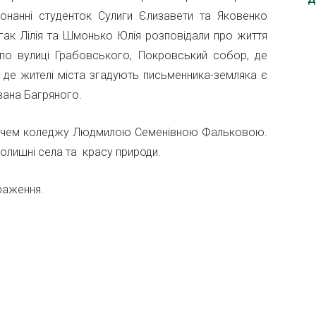
онанні студенток Сулиги Єлизавети та Яковенко
к Лілія та Шмонько Юлія розповідали про життя
 по вулиці Грабовського, Покровський собор, де
 де жителі міста згадують письменника-земляка є
Івана Багряного.
ладачем коледжу Людмилою Семенівною Фальковою.
вколишні села та красу природи.
раження.