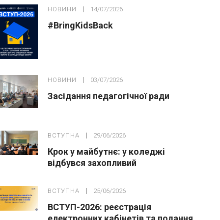
НОВИНИ
14/07/2026
#BringKidsBack
НОВИНИ
03/07/2026
Засідання педагогічної ради
ВСТУПНА
29/06/2026
Крок у майбутнє: у коледжі
відбувся захопливий
профорієнтаційний захід для
абітурієнтів
ВСТУПНА
25/06/2026
ВСТУП-2026: реєстрація
електронних кабінетів та подання