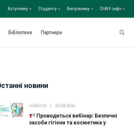
Вступнику
Студенту
Випускнику
СНАУ-інфо
Бібліотека
Партнери
Останні новини
НОВИНИ
04/08/2026
Проводиться вебінар: Безпечні
засоби гігієни та косметика у
публічних закупівлях