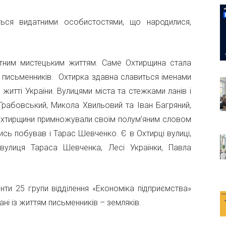
ься видатними особистостями, що народилися,
нітним мистецьким життям. Саме Охтирщина стала
 письменників. Охтирка здавна славиться іменами
 житті України. Вулицями міста та стежками ланів і
 Грабовський, Микола Хвильовий та Іван Багряний,
 Охтирщини примножували своїм полум’яним словом
лись побував і Тарас Шевченко. Є в Охтирці вулиці,
 вулиця Тараса Шевченка, Лесі Українки, Павла
енти 25 групи відділення «Економіка підприємства»
ні із життям письменників – земляків.