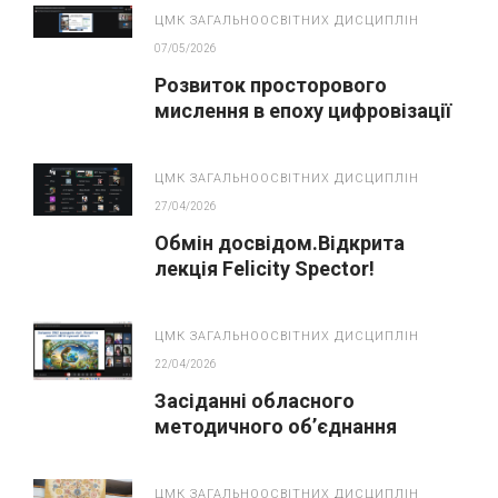
ЦМК ЗАГАЛЬНООСВІТНИХ ДИСЦИПЛІН
07/05/2026
Розвиток просторового
мислення в епоху цифровізації
освіти
ЦМК ЗАГАЛЬНООСВІТНИХ ДИСЦИПЛІН
27/04/2026
Обмін досвідом.Відкрита
лекція Felicity Spector!
ЦМК ЗАГАЛЬНООСВІТНИХ ДИСЦИПЛІН
22/04/2026
Засіданні обласного
методичного об’єднання
викладачів хімії, біології та
екології
ЦМК ЗАГАЛЬНООСВІТНИХ ДИСЦИПЛІН