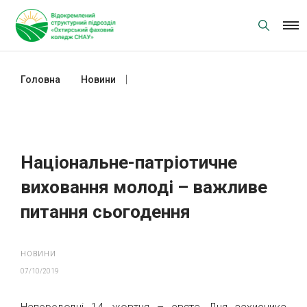
Skip
to
content
Головна
Новини
Національне-патріотичне
виховання молоді – важливе
питання сьогодення
Національне-патріотичне
виховання молоді – важливе
питання сьогодення
НОВИНИ
07/10/2019