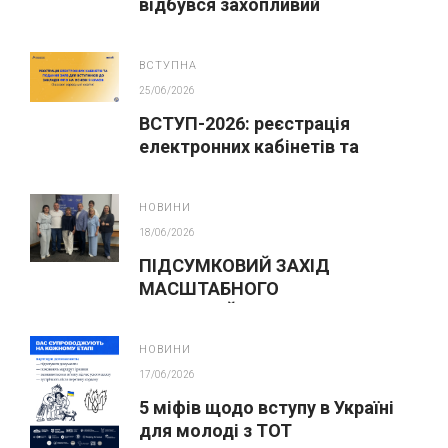
відбувся захопливий
профорієнтаційний захід для
абітурієнтів
ВСТУПНА
25/06/2026
ВСТУП-2026: реєстрація
електронних кабінетів та
подання заяв до закладів ФПО
на основі 9 класів
НОВИНИ
18/06/2026
ПІДСУМКОВИЙ ЗАХІД
МАСШТАБНОГО
ІННОВАЦІЙНОГО ОСВІТНЬОГО
ПРОЄКТУ У ЛЬВОВІ
НОВИНИ
17/06/2026
5 міфів щодо вступу в Україні
для молоді з ТОТ