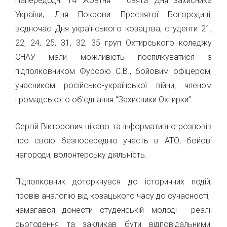
Напередодні 14 жовтня – свята Дня захисника
України, Дня Покрови Пресвятої Богородиці,
водночас Дня українського козацтва, студенти 21,
22, 24, 25, 31, 32, 35 груп Охтирського коледжу
СНАУ мали можливість поспілкуватися з
підполковником Фурсою С.В., бойовим офіцером,
учасником російсько-української війни, членом
громадського об’єднання “Захисники Охтирки”.
Сергій Вікторович цікаво та інформативно розповів
про свою безпосередню участь в АТО, бойові
нагороди, волонтерську діяльність.
Підполковник доторкнувся до історичних подій,
провів аналогію від козацького часу до сучасності,
намагався донести студенській молоді реалії
сьогодення та закликав бути відповідальними,