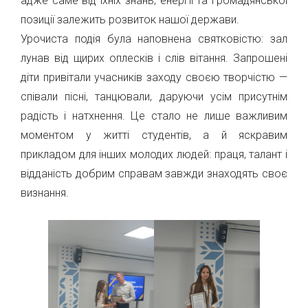
адже саме від їхніх знань, енергії та громадянської
позиції залежить розвиток нашої держави.
Урочиста подія була наповнена святковістю: зал
лунав від щирих оплесків і слів вітання. Запрошені
діти привітали учасників заходу своєю творчістю —
співали пісні, танцювали, даруючи усім присутнім
радість і натхнення. Це стало не лише важливим
моментом у житті студентів, а й яскравим
прикладом для інших молодих людей: праця, талант і
відданість добрим справам завжди знаходять своє
визнання.