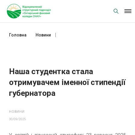
Skip
to
content
Головна
Новини
Наша студентка стала
отримувачем іменної стипендії
губернатора
Наша студентка стала
отримувачем іменної стипендії
губернатора
НОВИНИ
30/09/2025