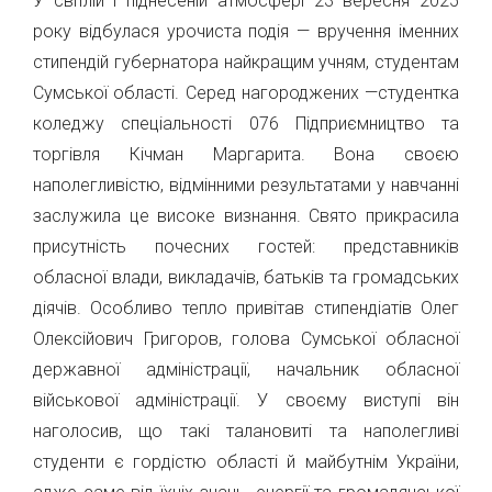
У світлій і піднесеній атмосфері 23 вересня 2025
року відбулася урочиста подія — вручення іменних
стипендій губернатора найкращим учням, студентам
Сумської області. Серед нагороджених —студентка
коледжу спеціальності 076 Підприємництво та
торгівля Кічман Маргарита. Вона своєю
наполегливістю, відмінними результатами у навчанні
заслужила це високе визнання. Свято прикрасила
присутність почесних гостей: представників
обласної влади, викладачів, батьків та громадських
діячів. Особливо тепло привітав стипендіатів Олег
Олексійович Григоров, голова Сумської обласної
державної адміністрації, начальник обласної
військової адміністрації. У своєму виступі він
наголосив, що такі талановиті та наполегливі
студенти є гордістю області й майбутнім України,