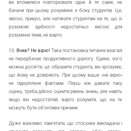
ви втомилися повторювати одне й те саме, не
бачачи при цьому розуміння з боку студентів. Це,
звісно, прикро, але натякати студентам на те, що їх
розумові здібності недостатньо високі для
розуміння теми, не варто.
10.
Вчив? Не вірю!
Така постановка питання взагалі
не передбачає продуктивного діалогу. Єдине, чого
можна досягти, це образити студента, він зрозуміє,
що йому не довіряють. При цьому ваше «не вірю»
не підкріплене фактами. Перш ніж давати таку
оцінку, треба дійсно оцінити рівень знань, але навіть
якщо він недостатній, варто розуміти, що на те
можуть бути об’єктивні причини.
Дуже важливо пам’ятати, що стосунки викладача і