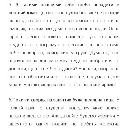
5.
З такими знаннями тебе треба посадити в
перший клас.
Це оціночне судження, яке не завжди
відповідає дійсності. Ці слова ви можете сказати на
емоціях, а такий підхід має негативні наслідки. Одна
фраза легко зводить нанівець усі старання
студента та програмує на негатив: він вважатиме
себе нездарою, найгіршим у групі. Думаєте, такі
звинувачення допоможуть студентовізібратися та
довести, що він не безнадійний? Навпаки, скоріш за
все він образиться та навіть не подумає щось
міняти. Навіщо, якщо на нього вже повісили ярлик?
6.
Поки ти хворів, на заняттях була ідеальна тиша.
У
кожній групі є студенти, поведінку яких важко
назвати ідеальною. Але давайте будемо чесними –
відсутність однієї людини не робить колектив