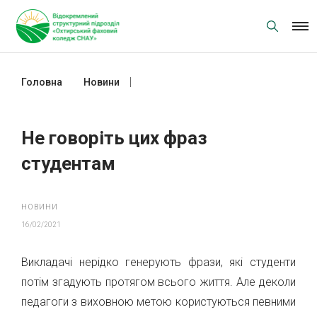
Skip
to
content
Головна
Новини
Не говоріть цих фраз студентам
Не говоріть цих фраз
студентам
НОВИНИ
16/02/2021
Викладачі нерідко генерують фрази, які студенти
потім згадують протягом всього життя. Але деколи
педагоги з виховною метою користуються певними