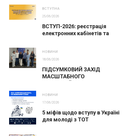
абітурієнтів
ВСТУПНА
25/06/2026
ВСТУП-2026: реєстрація
електронних кабінетів та
подання заяв до закладів ФПО
на основі 9 класів
НОВИНИ
18/06/2026
ПІДСУМКОВИЙ ЗАХІД
МАСШТАБНОГО
ІННОВАЦІЙНОГО ОСВІТНЬОГО
ПРОЄКТУ У ЛЬВОВІ
НОВИНИ
17/06/2026
5 міфів щодо вступу в Україні
для молоді з ТОТ