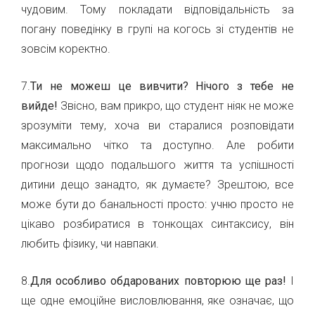
чудовим. Тому покладати відповідальність за
погану поведінку в групі на когось зі студентів не
зовсім коректно.
7.
Ти не можеш це вивчити? Нічого з тебе не
вийде!
Звісно, вам прикро, що студент ніяк не може
зрозуміти тему, хоча ви старалися розповідати
максимально чітко та доступно. Але робити
прогнози щодо подальшого життя та успішності
дитини дещо занадто, як думаєте? Зрештою, все
може бути до банальності просто: учню просто не
цікаво розбиратися в тонкощах синтаксису, він
любить фізику, чи навпаки.
8.
Для особливо обдарованих повторюю ще раз!
І
ще одне емоційне висловлювання, яке означає, що