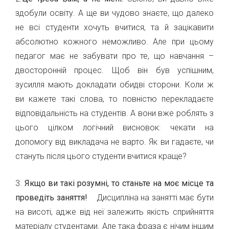
здобули освіту. А ще ви чудово знаєте, що далеко
не всі студенти хочуть вчитися, та й зацікавити
абсолютно кожного неможливо. Але при цьому
педагог має не забувати про те, що навчання –
двосторонній процес. Щоб він був успішним,
зусилля мають докладати обидві сторони. Коли ж
ви кажете такі слова, то повністю перекладаєте
відповідальність на студентів. А вони вже роблять з
цього цілком логічний висновок: чекати на
допомогу від викладача не варто. Як ви гадаєте, чи
стануть після цього студенти вчитися краще?
3.
Якщо ви такі розумні, то станьте на моє місце та
проведіть заняття!
Дисципліна на занятті має бути
на висоті, адже від неї залежить якість сприйняття
матеріалу студентами. Але така фраза є нічим іншим