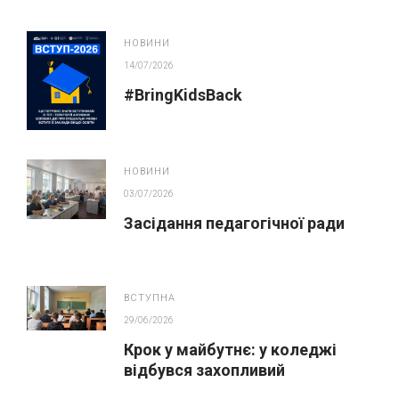
косметика у публічних
закупівлях
НОВИНИ
14/07/2026
#BringKidsBack
НОВИНИ
03/07/2026
Засідання педагогічної ради
ВСТУПНА
29/06/2026
Крок у майбутнє: у коледжі
відбувся захопливий
профорієнтаційний захід для