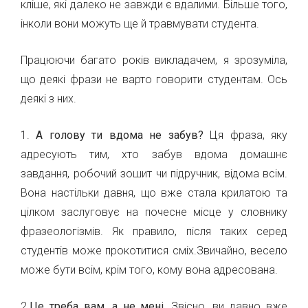
кліше, які далеко не завжди є вдалими. Більше того,
інколи вони можуть ще й травмувати студента.
Працюючи багато років викладачем, я зрозуміла,
що деякі фрази не варто говорити студентам. Ось
деякі з них.
1.
А голову ти вдома не забув?
Ця фраза, яку
адресують тим, хто забув вдома домашнє
завдання, робочий зошит чи підручник, відома всім.
Вона настільки давня, що вже стала крилатою та
цілком заслуговує на почесне місце у словнику
фразеологізмів. Як правило, після таких серед
студентів може прокотитися сміх.Звичайно, весело
може бути всім, крім того, кому вона адресована.
2.
Це треба вам, а не мені.
Звісно, ви давно вже