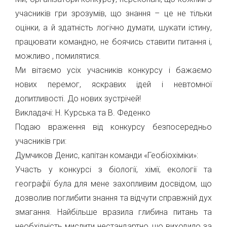
учасників гри зрозумів, що знання – це не тільки
оцінки, а й здатність логічно думати, шукати істину,
працювати командно, не боячись ставити питання і,
можливо , помилятися.
Ми вітаємо усіх учасників конкурсу і бажаємо
нових перемог, яскравих ідей і невтомної
допитливості. До нових зустрічей!
Викладачі: Н. Курська та В. Феденко
Подаю враження від конкурсу безпосередньо
учасників гри:
Думчиков Денис, капітан команди «Геобіохіміки»:
Участь у конкурсі з біології, хімії, екології та
географії була для мене захопливим досвідом, що
дозволив поглибити знання та відчути справжній дух
змагання. Найбільше вразила глибина питань та
необхідність мислити нестандартно, що виходило за