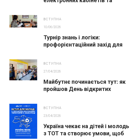
електронних кабінетів та
подання заяв до закладів ФПО
на основі 9 класів
ВСТУПНА
10/06/2026
Турнір знань і логіки:
профорієнтаційний захід для
майбутніх вступників
ВСТУПНА
27/04/2026
Майбутнє починається тут: як
пройшов День відкритих
дверей у ВСП «Охтирський
фаховий коледж СНАУ»!
ВСТУПНА
23/04/2026
Україна чекає на дітей і молодь
з ТОТ та створює умови, щоб