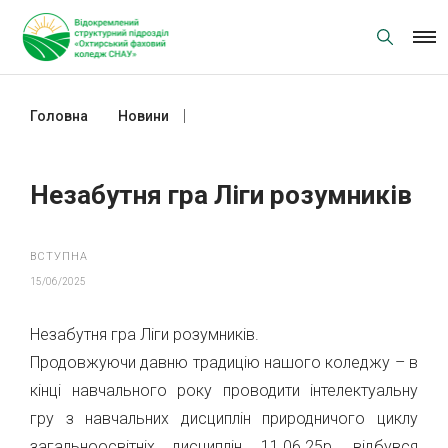
Skip
to
content
Головна
Новини
Незабутня гра Ліги розумників
Незабутня гра Ліги розумників
ВСТУПНА
15/06/2025
Незабутня гра Ліги розумників.
Продовжуючи давню традицію нашого коледжу – в
кінці навчального року проводити інтелектуальну
гру з навчальних дисциплін природничого циклу
загальноосвітніх дисциплін, 11.06.25р. відбувся