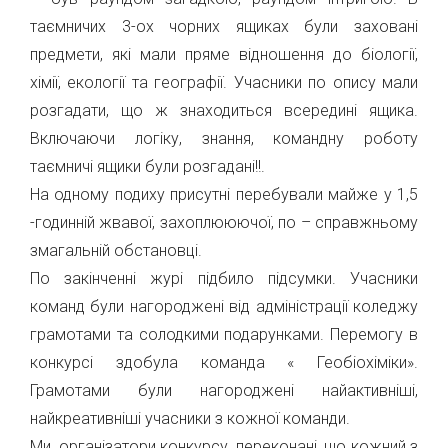
таємничих 3-ох чорних ящиках були заховані
предмети, які мали пряме відношення до біології,
хімії, екології та географії. Учасники по опису мали
розгадати, що ж знаходиться всередині ящика.
Включаючи логіку, знання, командну роботу
таємничі ящики були розгадані!!.
На одному подиху присутні перебували майже у 1,5
-годинній жвавої, захоплююючої, по – справжньому
змагальній обстановці.
По закінченні журі підбило підсумки. Учасники
команд були нагороджені від адміністрації коледжу
грамотами та солодкими подарунками. Перемогу в
конкурсі здобула команда « Геобіохіміки».
Грамотами були нагороджені найактивніші,
найкреативніші учасники з кожної команди.
Ми, організатори конкурсу, переконані, що кожний з