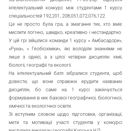
інтелектуальний конкурс між студентами 1 курсу
спеціальностей 192,201, 208,051,072,076,122.
Це не просто була гра, а змагання тих, хто вміє
мислити логічно, швидко, креативно і нестандартно.
У цій грі зійшлися команди 1 курсу « Амбасадори»,
«Руна», « Геобіохіміки», які володіли знаннями не
лише з однієї, а з цілої четвірки дисциплін: хімії,
біології, географії та екології.
На інтелектуальний батл зібралися студенти, щоб
довести, що вони справжні ерудити названих
дисциплін, бо саме на 1 курсі закінчується
формування в них базової географічної, біологічної,
хімічної та екологічної освіти.
Зі вступним словом щодо підготовки, організації,
мети та мотивації участі студентів у конкурсі
виступила викладач географії Курська Н.П.