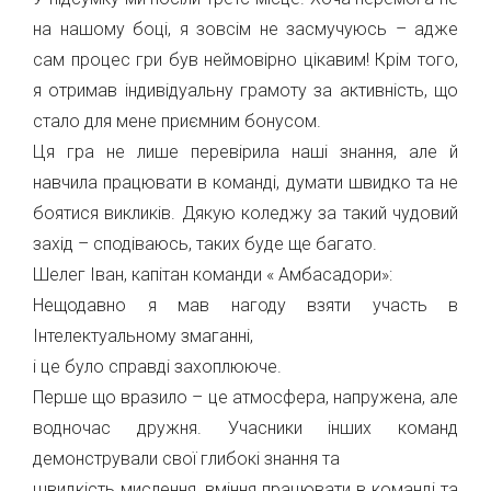
на нашому боці, я зовсім не засмучуюсь – адже
сам процес гри був неймовірно цікавим! Крім того,
я отримав індивідуальну грамоту за активність, що
стало для мене приємним бонусом.
Ця гра не лише перевірила наші знання, але й
навчила працювати в команді, думати швидко та не
боятися викликів. Дякую коледжу за такий чудовий
захід – сподіваюсь, таких буде ще багато.
Шелег Іван, капітан команди « Амбасадори»:
Нещодавно я мав нагоду взяти участь в
Інтелектуальному змаганні,
і це було справді захоплююче.
Перше що вразило – це атмосфера, напружена, але
водночас дружня. Учасники інших команд
демонстрували свої глибокі знання та
швидкість мислення, вміння працювати в команді та