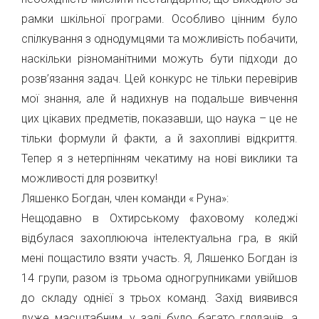
рамки шкільної програми. Особливо цінним було
спілкування з однодумцями та можливість побачити,
наскільки різноманітними можуть бути підходи до
розв’язання задач. Цей конкурс не тільки перевірив
мої знання, але й надихнув на подальше вивчення
цих цікавих предметів, показавши, що наука – це не
тільки формули й факти, а й захопливі відкриття.
Тепер я з нетерпінням чекатиму на нові виклики та
можливості для розвитку!
Ляшенко Богдан, член команди « Руна»:
Нещодавно в Охтирському фаховому коледжі
відбулася захоплююча інтелектуальна гра, в якій
мені пощастило взяти участь. Я, Ляшенко Богдан із
14 групи, разом із трьома одногрупниками увійшов
до складу однієї з трьох команд. Захід виявився
дуже масштабним, у залі було багато глядачів, а