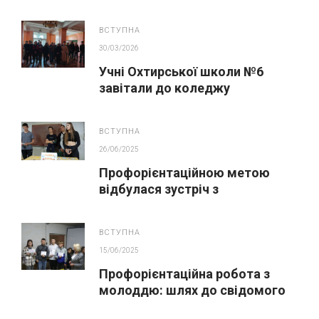
цей шлях був реальним,
доступним і безпечним.
ВСТУПНА
30/03/2026
Учні Охтирської школи №6
завітали до коледжу
ВСТУПНА
26/06/2025
Профорієнтаційною метою
відбулася зустріч з
абітурієнтами
ВСТУПНА
15/06/2025
Профорієнтаційна робота з
молоддю: шлях до свідомого
вибору професії.