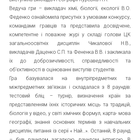
Ведуча гри – викладач хімії, біології, екології В.О.
Феденко ознайомила присутніх з умовами конкурсу,
командами гравців та представила досвідчене,
компетентне і поважне журі у складі голови ЦК
загальноосвітніх дисциплін Чикалової Н.В.,
викладачів Даценко С.П. та Фененка В.В. і закликала
їх до доброзичливості, справедливості та
об’єктивності в оцінюванні виступів студентів.
Гра базувалася на внутріпредметних та
міжпредметних зв’язках і складалася з 8 раундів:
тестовий бліц – турнір, визначення країн за
представленням їхніх історичних місць та традицій,
біологія у відео, у світі хімічних формул, карта- мова
географії, знання основних термінів з навчальних
дисциплін, питання із серії « Най…». Останній, 8 раунд
– був раундом загадкою, раундом інтригою. В