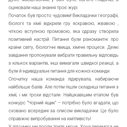
оцінювали наші знання троє журі.
Початок був просто чудовим! Викладачки географії,
біології та хімії відкрили гру яскравою, жвавою ,
чіткою вступною промовою, яка одразу створила
позитивний настрій. Питання були різноманітні: про
країни світу, біологічні явища, хімічні процеси. Деякі
завдання пропонували вибрати правильну відповідь
з кількох варіантів, інші вимагали швидкої реакції, а
були й індивідуальні питання для кожної команди.
Спочатку наша команда лідирувала, набираючи
найбільше балів. Але потім пішли складніші питання з
хімії, і ми трохи відстали. Найцікавішим етапом був
конкурс “Чорний ящик” – потрібно було вгадати, що
сховано всередині за описом викладачки. Це було
справжнє випробування на кмітливість!
У підсумку ми посіли третє місце. Хоча перемога не