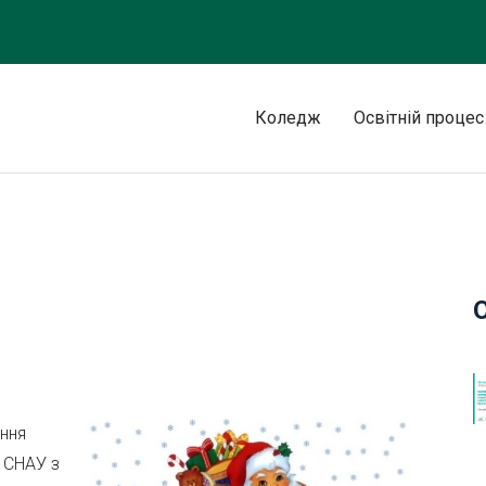
Коледж
Освітній процес
ення
і СНАУ з