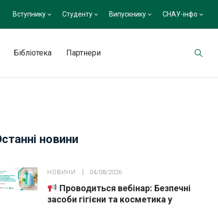
Вступнику
Студенту
Випускнику
СНАУ-інфо
Бібліотека
Партнери
Останні новини
НОВИНИ
04/08/2026
Проводиться вебінар: Безпечні
засоби гігієни та косметика у
публічних закупівлях