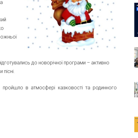
На
кий
ко
удожньої
підготувались до новорічної програми – активно
 пісні.
о пройшло в атмосфері казковості та родинного