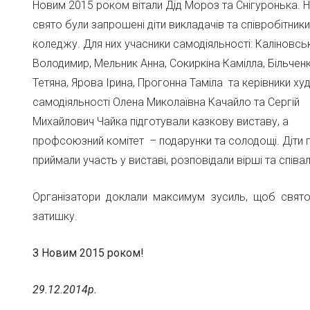
Новим 2015 роком вітали Дід Мороз та Снігуронька. 
свято були запрошені діти викладачів та співробітники
коледжу. Для них учасники самодіяльності: Каліновсь
Володимир, Мельник Анна, Сокиркіна Камілла, Більчен
Тетяна, Ярова Ірина, Прогонна Таміла та керівники х
самодіяльності Олена Миколаївна Качайло та Сергій
Михайлович Чайка підготували казкову виставу, а
профсоюзний комітет – подарунки та солодощі. Діти 
приймали участь у виставі, розповідали вірші та співали
Організатори доклали максимум зусиль, щоб свят
затишку.
З Новим 2015 роком!
29.12.2014р.