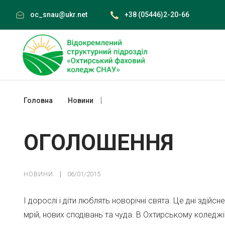
Skip
oc_snau@ukr.net
+38 (05446)2-20-66
to
content
Головна
Новини
ОГОЛОШЕННЯ
ОГОЛОШЕННЯ
НОВИНИ
06/01/2015
І дорослі і діти люблять новорічні свята. Це дні здійсн
мрій, нових сподівань та чуда. В Охтирському коледж