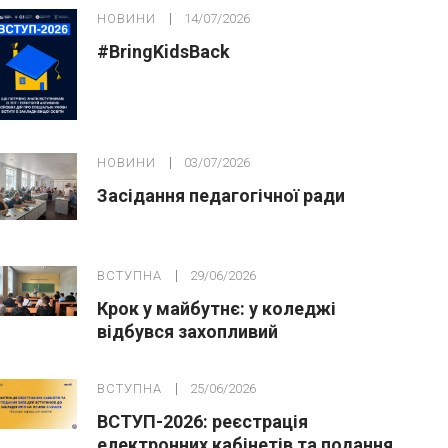
НОВИНИ
14/07/2026
#BringKidsBack
НОВИНИ
03/07/2026
Засідання педагогічної ради
ВСТУПНА
29/06/2026
Крок у майбутнє: у коледжі
відбувся захопливий
профорієнтаційний захід для
абітурієнтів
ВСТУПНА
25/06/2026
ВСТУП-2026: реєстрація
електронних кабінетів та подання