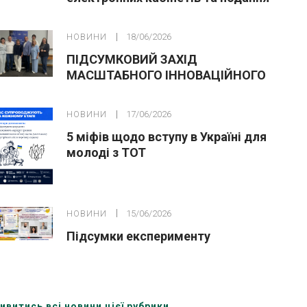
заяв до закладів ФПО на основі 9
класів
НОВИНИ
18/06/2026
ПІДСУМКОВИЙ ЗАХІД
МАСШТАБНОГО ІННОВАЦІЙНОГО
ОСВІТНЬОГО ПРОЄКТУ У ЛЬВОВІ
НОВИНИ
17/06/2026
5 міфів щодо вступу в Україні для
молоді з ТОТ
НОВИНИ
15/06/2026
Підсумки експерименту
ивитись всі новини цієї рубрики