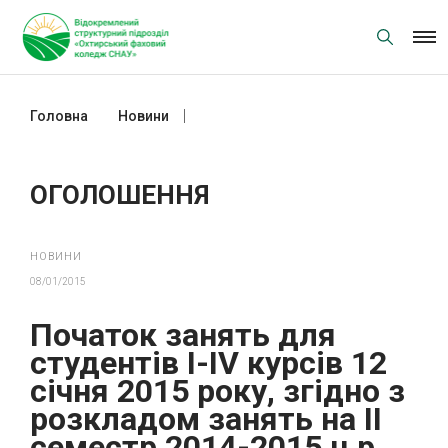
Skip
to
content
Головна
Новини
ОГОЛОШЕННЯ
ОГОЛОШЕННЯ
НОВИНИ
08/01/2015
Початок занять для
студентів І-IV курсів 12
січня 2015 року, згідно з
розкладом занять на ІІ
семестр 2014-2015 н.р.