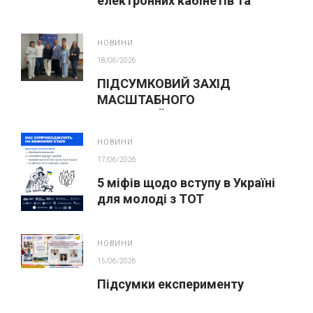
електронних кабінетів та
подання заяв до закладів ФПО
на основі 9 класів
НОВИНИ
18/06/2026
ПІДСУМКОВИЙ ЗАХІД
МАСШТАБНОГО
ІННОВАЦІЙНОГО ОСВІТНЬОГО
ПРОЄКТУ У ЛЬВОВІ
НОВИНИ
17/06/2026
5 міфів щодо вступу в Україні
для молоді з ТОТ
НОВИНИ
15/06/2026
Підсумки експерименту