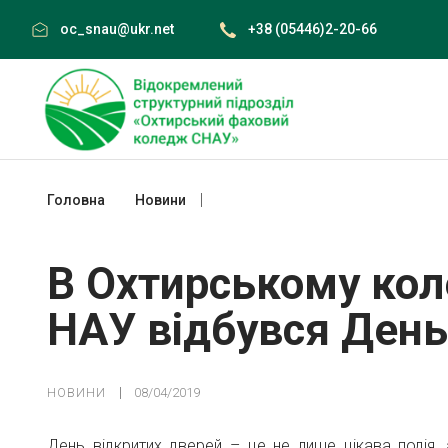
Skip
oc_snau@ukr.net
+38 (05446)2-20-66
to
content
Головна
Новини
В Охтирському коледжі Сумського НА
В Охтирському ко
НАУ відбувся День
НОВИНИ
08/04/2019
День відкритих дверей – це не лише цікава подія,