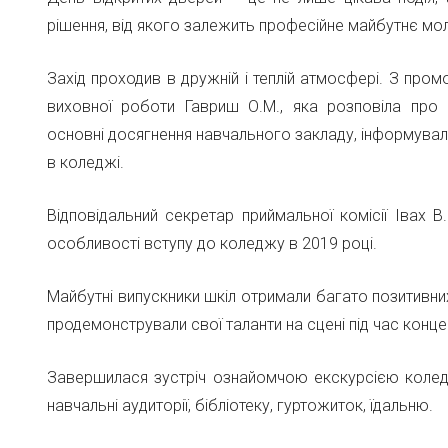
рішення, від якого залежить професійне майбутнє мол
Захід проходив в дружній і теплій атмосфері. З про
виховної роботи Гавриш О.М., яка розповіла про 
основні досягнення навчального закладу, інформувала
в коледжі.
Відповідальний секретар приймальної комісії Івах 
особливості вступу до коледжу в 2019 році.
Майбутні випускники шкіл отримали багато позитивних
продемонстрували свої таланти на сцені під час конце
Завершилася зустріч ознайомчою екскурсією коледже
навчальні аудиторії, бібліотеку, гуртожиток, їдальню.