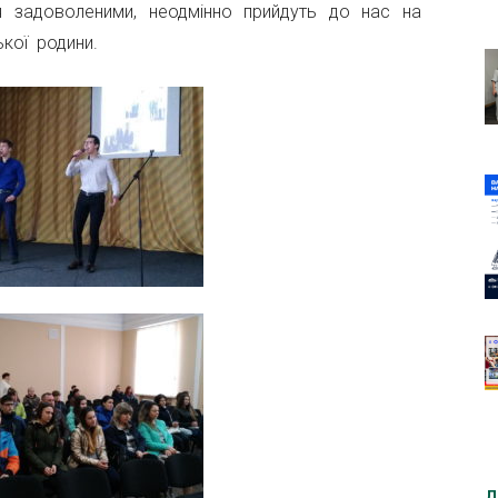
ся задоволеними, неодмінно прийдуть до нас на
ької родини.
Д