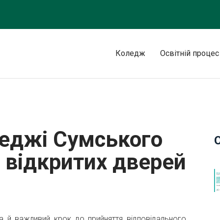
Коледж
Освітній процес
У відбувся День відкритих дверей
леджі Сумського
 відкритих дверей
 а й важливий крок до прийняття відповідального