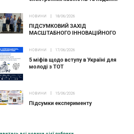
заяв до закладів ФПО на основі 9
класів
НОВИНИ
18/06/2026
ПІДСУМКОВИЙ ЗАХІД
МАСШТАБНОГО ІННОВАЦІЙНОГО
ОСВІТНЬОГО ПРОЄКТУ У ЛЬВОВІ
НОВИНИ
17/06/2026
5 міфів щодо вступу в Україні для
молоді з ТОТ
НОВИНИ
15/06/2026
Підсумки експерименту
ивитись всі новини цієї рубрики