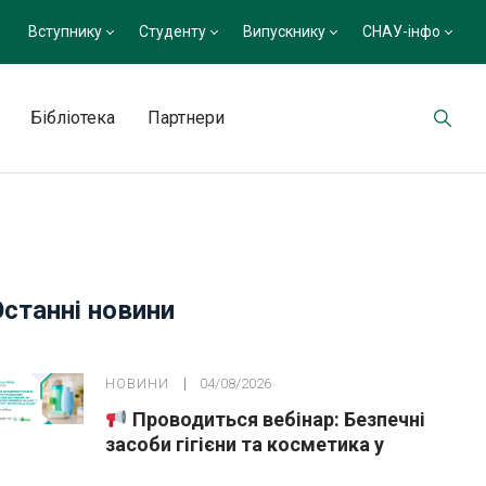
Вступнику
Студенту
Випускнику
СНАУ-інфо
Бібліотека
Партнери
Останні новини
НОВИНИ
04/08/2026
Проводиться вебінар: Безпечні
засоби гігієни та косметика у
публічних закупівлях