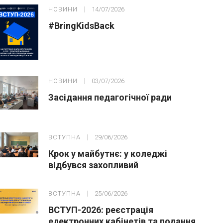
НОВИНИ
14/07/2026
#BringKidsBack
НОВИНИ
03/07/2026
Засідання педагогічної ради
ВСТУПНА
29/06/2026
Крок у майбутнє: у коледжі
відбувся захопливий
профорієнтаційний захід для
абітурієнтів
ВСТУПНА
25/06/2026
ВСТУП-2026: реєстрація
електронних кабінетів та подання