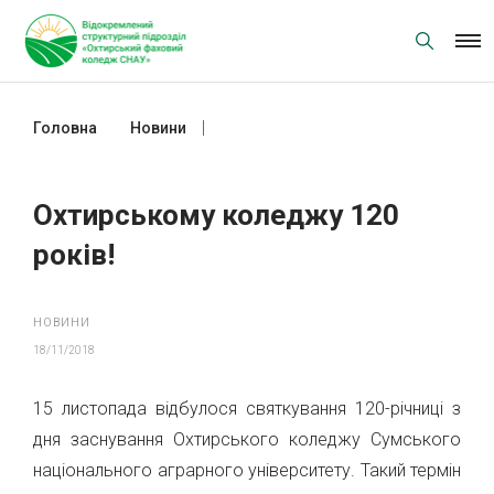
Skip
to
content
Головна
Новини
Охтирському коледжу 120 років!
Охтирському коледжу 120
років!
НОВИНИ
18/11/2018
15 листопада відбулося святкування 120-річниці з
дня заснування Охтирського коледжу Сумського
національного аграрного університету. Такий термін