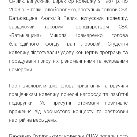
Смілик, випускник, директор коледжу з 1987 р. по
2003 р. Віталій Голобородько, заступник голови СВК
Батьківщина Анатолій Пелих, випускник коледжу,
завідуючий токовим господарством СВК
«Батьківщина» Микола Крамаренко, голова
благодійного фонду Іван Лозовий. Студенти
коледжу підготували чудову концертну програму та
порадували присутніх різноманітними та яскравими
номерами.
Гості висловили щирі слова привітання та вручили
працівникам коледжу почесні нагороди та пам’ятні
подарунки. Усі присутні отримали позитивне
враження від урочистого концерту та святковий
настрій на весь день.
Бажаємо Охтирському коледжу СНАУ подальшого