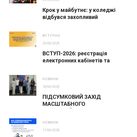
Крок у майбутнє: у коледжі
відбувся захопливий
профорієнтаційний захід для
абітурієнтів
ВСТУПНА
25/06/2026
ВСТУП-2026: реєстрація
електронних кабінетів та
подання заяв до закладів ФПО
на основі 9 класів
НОВИНИ
18/06/2026
ПІДСУМКОВИЙ ЗАХІД
МАСШТАБНОГО
ІННОВАЦІЙНОГО ОСВІТНЬОГО
ПРОЄКТУ У ЛЬВОВІ
НОВИНИ
17/06/2026