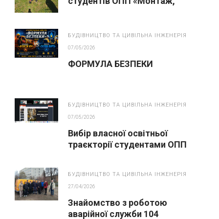
студентів ОПП «Монтаж,
обслуговування устаткування і
систем газопостачання»
БУДІВНИЦТВО ТА ЦИВІЛЬНА ІНЖЕНЕРІЯ
07/05/2026
ФОРМУЛА БЕЗПЕКИ
БУДІВНИЦТВО ТА ЦИВІЛЬНА ІНЖЕНЕРІЯ
07/05/2026
Вибір власної освітньої
траєкторії студентами ОПП
“Монтаж, обслуговування
устаткування і систем
БУДІВНИЦТВО ТА ЦИВІЛЬНА ІНЖЕНЕРІЯ
газопостачання”
27/04/2026
Знайомство з роботою
аварійної служби 104